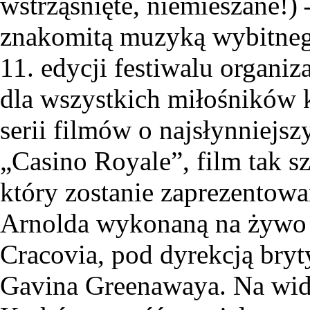
wstrząśnięte, niemieszane!)
znakomitą muzyką wybitneg
11. edycji festiwalu organiz
dla wszystkich miłośników 
serii filmów o najsłynniejsz
„Casino Royale”, film tak 
który zostanie zaprezentow
Arnolda wykonaną na żywo p
Cracovia, pod dyrekcją bry
Gavina Greenawaya. Na wi