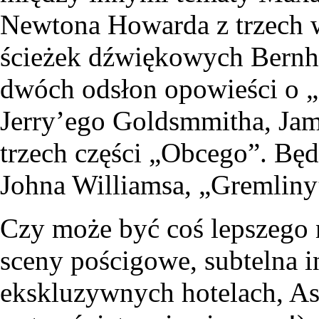
Newtona Howarda z trzech 
ścieżek dźwiękowych Bernha
dwóch odsłon opowieści o „
Jerry’ego Goldsmmitha, Jame
trzech części „Obcego”. Będą
Johna Williamsa, „Gremliny
Czy może być coś lepszego n
sceny pościgowe, subtelna i
ekskluzywnych hotelach, Ast