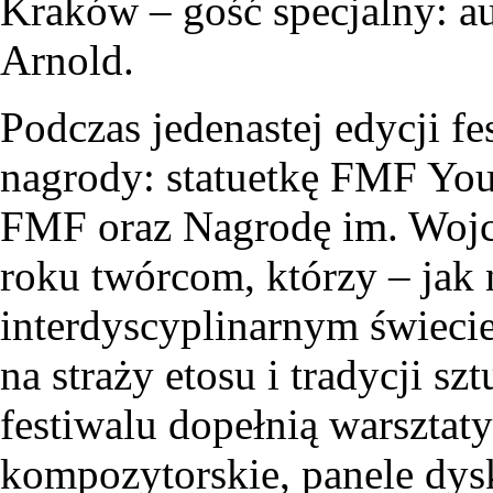
Kraków – gość specjalny: a
Arnold.
Podczas jedenastej edycji f
nagrody: statuetkę FMF You
FMF oraz Nagrodę im. Wojc
roku twórcom, którzy – jak n
interdyscyplinarnym świecie 
na straży etosu i tradycji s
festiwalu dopełnią warsztaty
kompozytorskie, panele dysk