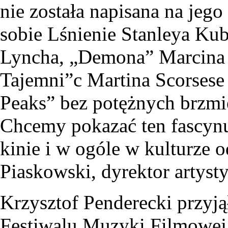
nie została napisana na jeg
sobie Lśnienie Stanleya Ku
Lyncha, „Demona” Marcina 
Tajemni”c Martina Scorsese
Peaks” bez potężnych brzmi
Chcemy pokazać ten fascynu
kinie i w ogóle w kulturze 
Piaskowski, dyrektor artys
Krzysztof Penderecki przyją
Festiwalu Muzyki Filmowej,