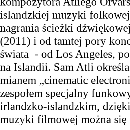
kompozytora Atliego Örvarss
islandzkiej muzyki folkowej
nagrania ścieżki dźwiękowe
(2011) i od tamtej pory kon
świata - od Los Angeles, po
na Islandii. Sam Atli określ
mianem „cinematic electron
zespołem specjalny funkowy
irlandzko-islandzkim, dzięk
muzyki filmowej można się 