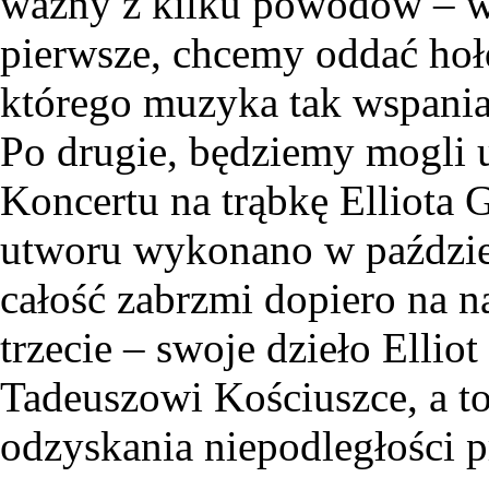
ważny z kilku powodów – wy
pierwsze, chcemy oddać ho
którego muzyka tak wspani
Po drugie, będziemy mogli 
Koncertu na trąbkę Elliota 
utworu wykonano w październ
całość zabrzmi dopiero na n
trzecie – swoje dzieło Elli
Tadeuszowi Kościuszce, a to
odzyskania niepodległości p