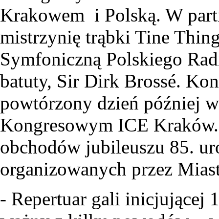
Krakowem i Polską. W part
mistrzynię trąbki Tine Thin
Symfoniczną Polskiego Radi
batuty, Sir Dirk Brossé. Ko
powtórzony dzień później 
Kongresowym ICE Kraków. K
obchodów jubileuszu 85. ur
organizowanych przez Mias
- Repertuar gali inicjującej