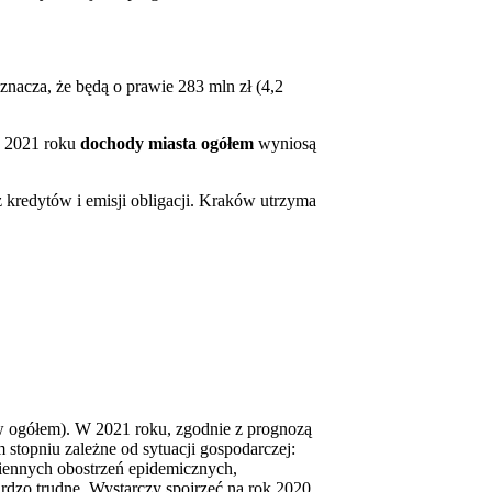
znacza, że będą o prawie 283 mln zł (4,2
w 2021 roku
dochody miasta
ogółem
wyniosą
z kredytów i emisji obligacji. Kraków utrzyma
 ogółem). W 2021 roku, zgodnie z prognozą
stopniu zależne od sytuacji gospodarczej:
iennych obostrzeń epidemicznych,
rdzo trudne. Wystarczy spojrzeć na rok 2020