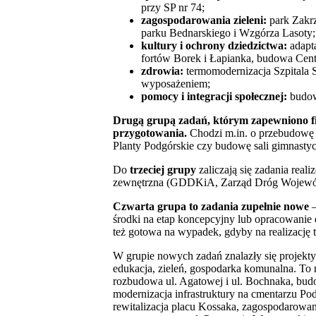
przy SP nr 74;
zagospodarowania zieleni:
park Zakrz
parku Bednarskiego i Wzgórza Lasoty;
kultury i ochrony dziedzictwa:
adapt
fortów Borek i Łapianka, budowa Cent
zdrowia:
termomodernizacja Szpitala 
wyposażeniem;
pomocy i integracji społecznej:
budowa
Drugą grupą zadań, którym zapewniono fin
przygotowania.
Chodzi m.in. o przebudowę u
Planty Podgórskie czy budowę sali gimnastyc
Do
trzeciej grupy
zaliczają się zadania rea
zewnętrzna (GDDKiA, Zarząd Dróg Wojewódzk
Czwarta grupa to
zadania zupełnie nowe
–
środki na etap koncepcyjny lub opracowanie
też gotowa na wypadek, gdyby na realizację 
W grupie nowych zadań znalazły się projekty 
edukacja, zieleń, gospodarka komunalna. To
rozbudowa ul. Agatowej i ul. Bochnaka, bu
modernizacja infrastruktury na cmentarzu 
rewitalizacja placu Kossaka, zagospodarowa