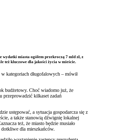
 wydatki miasta ogółem przekroczą 7 mld zł, z
e też kluczowe dla jakości życia w mieście.
ój w kategoriach długofalowych – mówił
rok budżetowy. Choć wiadomo już, że
u przeprowadzić kilkaset zadań
dzie ustępować, a sytuacja gospodarcza się z
cie, a także stanowią dźwignię lokalnej
aznacza też, że miasto będzie musiało
 dotkliwe dla mieszkańców.
edziło wystąpienie zastępcy prezydenta