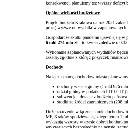
konsekwencji planujemy też wyższy deficyt 
Ogólne wielkości budżetowe
Projekt budżetu Krakowa na rok 2021 zakład
proc.) wyższe od wydatków zaplanowanych n
Gospodarcze skutki pandemii ujawnią się w p
6 mld 274 mln zł
– to kwota zaledwie o 0,32
Wykonanie zaplanowanych wydatków będz
zasadę, zgodnie z którą z pożyczek finansowa
Dochody
Na łączną sumę dochodów miasta planowanyc
dochody własne gminy (1 mld 926 mln 
udział gminy w podatkach PIT i CIT (2
subwencje i dotacje z budżetu państwa 
środki ze źródeł zagranicznych (208 ml
Duże znaczenie w łącznej sumie dochodów b
MF, Kraków spodziewa się z tego tytułu 1 ml
wykazują wzrosty w czasie dobrej koniunkt
wpływających bezpośrednio na pensje, zatrud