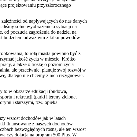
szące projektowaniu przyszłorocznego
w zależności od napływających do nas danych
aliśmy sobie wyobrażenie o sytuacji na
e, od poczucia zagrożenia do nadziei na
 jest budżetem odważnym z kilku powodów –
robkowania, to rolą miasta powinno być z
trzymać jakość życia w mieście. Krótko
pracy, a także o troskę o poziom życia
lnia, ale przeciwnie, planuje swój rozwój w
wę, dlatego nie chcemy z nich rezygnować.
y to w obszarze edukacji (budowa,
rtu i rekreacji (parki i tereny zielone,
ymi i starszymi, tzw. opieka
 duży wzrost dochodów jak w latach
tki finansowane z naszych dochodów
czbach bezwzględnych rosną, ale ten wzrost
owa czy dotacja na program 500 Plus. W