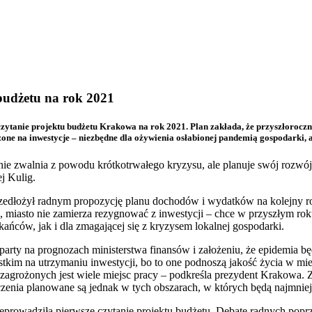
budżetu na rok 2021
ytanie projektu budżetu Krakowa na rok 2021. Plan zakłada, że przyszłoroczne
ne na inwestycje – niezbędne dla ożywienia osłabionej pandemią gospodarki, al
 nie zwalnia z powodu krótkotrwałego kryzysu, ale planuje swój rozw
j Kulig.
rzedłożył radnym propozycję planu dochodów i wydatków na kolejny 
 miasto nie zamierza rezygnować z inwestycji – chce w przyszłym rok
ńców, jak i dla zmagającej się z kryzysem lokalnej gospodarki.
oparty na prognozach ministerstwa finansów i założeniu, że epidemia bę
tkim na utrzymaniu inwestycji, bo to one podnoszą jakość życia w mieś
 zagrożonych jest wiele miejsc pracy – podkreśla prezydent Krakowa. Z
zenia planowane są jednak w tych obszarach, w których będą najmniej
prowadziła pierwsze czytanie projektu budżetu. Debatę radnych poprz