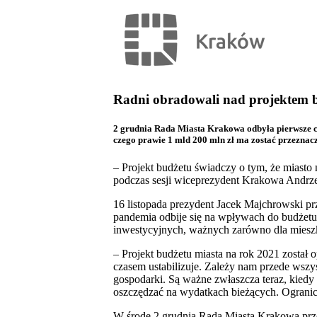
Radni obradowali nad projektem 
2 grudnia Rada Miasta Krakowa odbyła pierwsze cz
czego prawie 1 mld 200 mln zł ma zostać przeznaczo
– Projekt budżetu świadczy o tym, że miasto
podczas sesji wiceprezydent Krakowa Andrze
16 listopada prezydent Jacek Majchrowski p
pandemia odbije się na wpływach do budżetu,
inwestycyjnych, ważnych zarówno dla mieszka
– Projekt budżetu miasta na rok 2021 został 
czasem ustabilizuje. Zależy nam przede wszys
gospodarki. Są ważne zwłaszcza teraz, kiedy
oszczędzać na wydatkach bieżących. Ogranic
W środę 2 grudnia Rada Miasta Krakowa prze