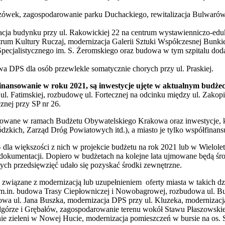
ówek, zagospodarowanie parku Duchackiego, rewitalizacja Bulwarów
acja budynku przy ul. Rakowickiej 22 na centrum wystawienniczo-eduk
rum Kultury Ruczaj, modernizacja Galerii Sztuki Współczesnej Bunkie
Specjalistycznego im. S. Żeromskiego oraz budowa w tym szpitalu do
 DPS dla osób przewlekle somatycznie chorych przy ul. Praskiej.
ansowanie w roku 2021, są inwestycje ujęte w aktualnym budżecie 
l. Fatimskiej, rozbudowę ul. Fortecznej na odcinku między ul. Zakopi
znej przy SP nr 26.
lizowane w ramach Budżetu Obywatelskiego Krakowa oraz inwestycje, kt
ich, Zarząd Dróg Powiatowych itd.), a miasto je tylko współfinansu
 dla większości z nich w projekcie budżetu na rok 2021 lub w Wielol
 dokumentacji. Dopiero w budżetach na kolejne lata ujmowane będą śr
tych przedsięwzięć udało się pozyskać środki zewnętrzne.
związane z modernizacją lub uzupełnieniem oferty miasta w takich dzi
 m.in. budowa Trasy Ciepłowniczej i Nowobagrowej, rozbudowa ul. Bu
dowa ul. Jana Buszka, modernizacja DPS przy ul. Kluzeka, moderniz
Podgórze i Grębałów, zagospodarowanie terenu wokół Stawu Płaszows
nie zieleni w Nowej Hucie, modernizacja pomieszczeń w bursie na os