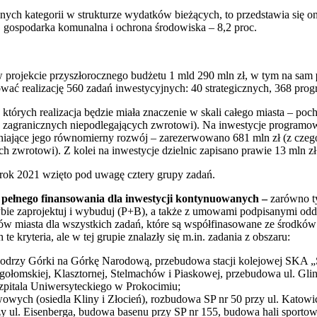
nych kategorii w strukturze wydatków bieżących, to przedstawia się on
c., gospodarka komunalna i ochrona środowiska – 8,2 proc.
 projekcie przyszłorocznego budżetu 1 mld 290 mln zł, w tym na sam
wać realizację 560 zadań inwestycyjnych: 40 strategicznych, 368 pro
te, których realizacja będzie miała znaczenie w skali całego miasta – po
 zagranicznych niepodlegających zwrotowi). Na inwestycje programowe
niające jego równomierny rozwój – zarezerwowano 681 mln zł (z czeg
 zwrotowi). Z kolei na inwestycje dzielnic zapisano prawie 13 mln zł
rok 2021 wzięto pod uwagę cztery grupy zadań.
 pełnego finansowania dla inwestycji kontynuowanych –
zarówno ty
ie zaprojektuj i wybuduj (P+B), a także z umowami podpisanymi oddz
w miasta dla wszystkich zadań, które są współfinasowane ze środkó
e kryteria, ale w tej grupie znalazły się m.in. zadania z obszaru:
odrzy Górki na Górkę Narodową, przebudowa stacji kolejowej SKA
 Igołomskiej, Klasztornej, Stelmachów i Piaskowej, przebudowa ul. G
zpitala Uniwersyteckiego w Prokocimiu;
wych (osiedla Kliny i Złocień), rozbudowa SP nr 50 przy ul. Katowic
 ul. Eisenberga, budowa basenu przy SP nr 155, budowa hali sportow