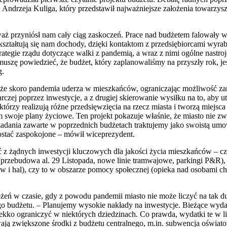
j Andrzeja Kuliga, który przedstawił najważniejsze założenia towarzy
eważ przyniósł nam cały ciąg zaskoczeń. Prace nad budżetem falowały 
tałtują się nam dochody, dzięki kontaktom z przedsiębiorcami wyrabi
rategie rządu dotyczące walki z pandemią, a wraz z nimi ogólne nastroj
 muszę powiedzieć, że budżet, który zaplanowaliśmy na przyszły rok,
g.
, że skoro pandemia uderza w mieszkańców, ograniczając możliwość za
czej poprzez inwestycje, a z drugiej skierowanie wysiłku na to, aby u
órzy realizują różne przedsięwzięcia na rzecz miasta i tworzą miejsca 
swoje plany życiowe. Ten projekt pokazuje właśnie, że miasto nie zwa
zadania zawarte w poprzednich budżetach traktujemy jako swoistą umo
ostać zaspokojone – mówił wiceprezydent.
 z żądnych inwestycji kluczowych dla jakości życia mieszkańców – cz
przebudowa al. 29 Listopada, nowe linie tramwajowe, parkingi P&R), spo
 hal), czy to w obszarze pomocy społecznej (opieka nad osobami chor
ałożeń w czasie, gdy z powodu pandemii miasto nie może liczyć na tak
budżetu. – Planujemy wysokie nakłady na inwestycje. Bieżące wyda
kko ograniczyć w niektórych dziedzinach. Co prawda, wydatki te w li
wają zwiększone środki z budżetu centralnego, m.in. subwencja oświat