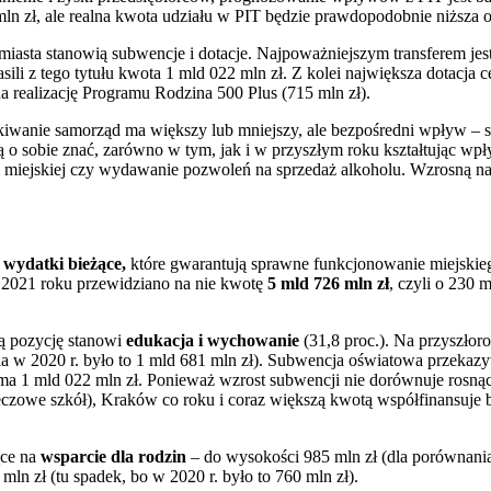
ln zł, ale realna kwota udziału w PIT będzie prawdopodobnie niższa o
iasta stanowią subwencje i dotacje. Najpoważniejszym transferem je
li z tego tytułu kwota 1 mld 022 mln zł. Z kolei największa dotacja c
a realizację Programu Rodzina 500 Plus (715 mln zł).
kiwanie samorząd ma większy lub mniejszy, ale bezpośredni wpływ – s
ą o sobie znać, zarówno w tym, jak i w przyszłym roku kształtując wpł
i miejskiej czy wydawanie pozwoleń na sprzedaż alkoholu. Wzrosną n
ą
wydatki bieżące,
które gwarantują sprawne funkcjonowanie miejskie
 2021 roku przewidziano na nie kwotę
5 mld 726 mln zł
, czyli o 230 
ą pozycję stanowi
edukacja i wychowanie
(31,8 proc.). Na przyszłor
ia w 2020 r. było to 1 mld 681 mln zł). Subwencja oświatowa przekaz
yma 1 mld 022 mln zł. Ponieważ wzrost subwencji nie dorównuje ros
zeczowe szkół), Kraków co roku i coraz większą kwotą współfinansuje
ące na
wsparcie dla rodzin
– do wysokości 985 mln zł (dla porównania
ln zł (tu spadek, bo w 2020 r. było to 760 mln zł).