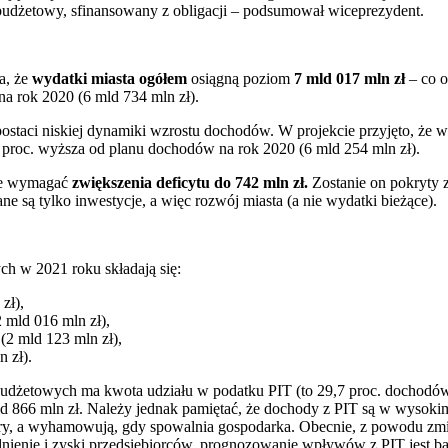
budżetowy, sfinansowany z obligacji – podsumował wiceprezydent.
a, że
wydatki miasta ogółem
osiągną poziom
7 mld 017 mln zł
– co o
a rok 2020 (6 mld 734 mln zł).
ostaci niskiej dynamiki wzrostu dochodów. W projekcie przyjęto, że 
 proc. wyższa od planu dochodów na rok 2020 (6 mld 254 mln zł).
ie wymagać
zwiększenia deficytu do 742 mln zł.
Zostanie on pokryty 
ne są tylko inwestycje, a więc rozwój miasta (a nie wydatki bieżące).
h w 2021 roku składają się:
zł),
 mld 016 mln zł),
(2 mld 123 mln zł),
n zł).
udżetowych ma kwota udziału w podatku PIT (to 29,7 proc. dochodów
d 866 mln zł. Należy jednak pamiętać, że dochody z PIT są w wysokim 
ury, a wyhamowują, gdy spowalnia gospodarka. Obecnie, z powodu zm
nienie i zyski przedsiębiorców, prognozowanie wpływów z PIT jest ba