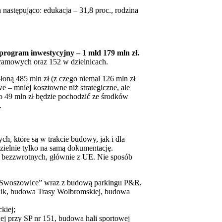
 następująco: edukacja – 31,8 proc., rodzina
program inwestycyjny – 1 mld 179 mln zł.
gramowych oraz 152 w dzielnicach.
chłoną 485 mln zł (z czego niemal 126 mln zł
 – mniej kosztowne niż strategiczne, ale
o 49 mln zł będzie pochodzić ze środków
.
ch, które są w trakcie budowy, jak i dla
ielnie tylko na samą dokumentację.
w bezzwrotnych, głównie z UE. Nie sposób
 „Swoszowice” wraz z budową parkingu P&R,
linik, budowa Trasy Wolbromskiej, budowa
kiej;
ej przy SP nr 151, budowa hali sportowej