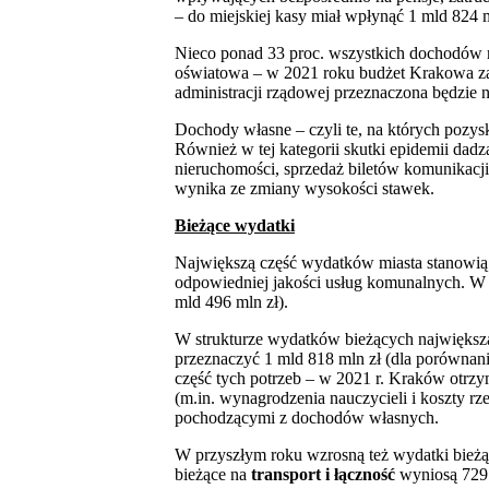
– do miejskiej kasy miał wpłynąć 1 mld 824 m
Nieco ponad 33 proc. wszystkich dochodów m
oświatowa – w 2021 roku budżet Krakowa zasi
administracji rządowej przeznaczona będzie n
Dochody własne – czyli te, na których pozys
Również w tej kategorii skutki epidemii dadz
nieruchomości, sprzedaż biletów komunikacj
wynika ze zmiany wysokości stawek.
Bieżące wydatki
Największą część wydatków miasta stanowi
odpowiedniej jakości usług komunalnych. W
mld 496 mln zł).
W strukturze wydatków bieżących największ
przeznaczyć 1 mld 818 mln zł (dla porównan
część tych potrzeb – w 2021 r. Kraków otrz
(m.in. wynagrodzenia nauczycieli i koszty r
pochodzącymi z dochodów własnych.
W przyszłym roku wzrosną też wydatki bież
bieżące na
transport i łączność
wyniosą 729 m