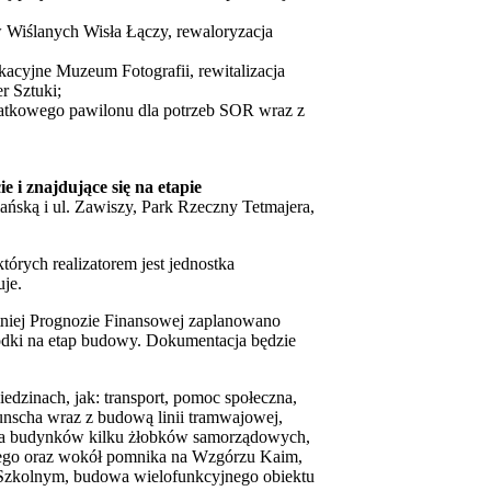
 Wiślanych Wisła Łączy, rewaloryzacja
acyjne Muzeum Fotografii, rewitalizacja
r Sztuki;
datkowego pawilonu dla potrzeb SOR wraz z
i znajdujące się na etapie
ańską i ul. Zawiszy, Park Rzeczny Tetmajera,
órych realizatorem jest jednostka
je.
etniej Prognozie Finansowej zaplanowano
odki na etap budowy. Dokumentacja będzie
edzinach, jak: transport, pomoc społeczna,
nscha wraz z budową linii tramwajowej,
acja budynków kilku żłobków samorządowych,
kiego oraz wokół pomnika na Wzgórzu Kaim,
. Szkolnym, budowa wielofunkcyjnego obiektu