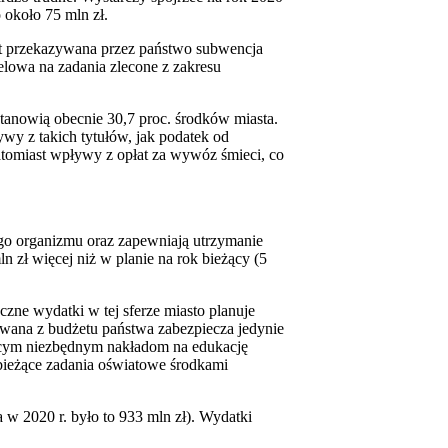
 około 75 mln zł.
st przekazywana przez państwo subwencja
elowa na zadania zlecone z zakresu
tanowią obecnie 30,7 proc. środków miasta.
ywy z takich tytułów, jak podatek od
atomiast wpływy z opłat za wywóz śmieci, co
go organizmu oraz zapewniają utrzymanie
mln zł więcej niż w planie na rok bieżący (5
oczne wydatki w tej sferze miasto planuje
ywana z budżetu państwa zabezpiecza jedynie
nącym niezbędnym nakładom na edukację
 bieżące zadania oświatowe środkami
 w 2020 r. było to 933 mln zł). Wydatki