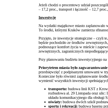
Jeżeli chodzi o procentowy udział poszczegól
– 17,2 proc., transport i łączność – 12,7 pro
Inwestycje
Na wydatki majątkowe miasto zaplanowało w
To środki, którymi Kraków zamierza sfinanso
Przyjęto, że inwestycje strategiczne – czyli 
będzie pochodziło ze środków zewnętrznych,
podnoszące komfort życia w mieście i zapew
zewnętrznych, zagranicznych niepodlegających
Przy planowaniu budżetu inwestycyjnego na 
Priorytetem miasta było zagwarantowanie
przedsięwzięć z podpisanymi umowami w tryb
Konieczne było również zaplanowanie środkó
wymienić wszystkich inwestycji spełniających t
transportu:
budowa linii KST z Krow
rozbudowa al. 29 Listopada oraz ulic:
układu komunikacyjnego dla obsługi S
oświaty:
budowa dwóch szkół podstawo
sportu i rekreacji:
budowa basenu przy