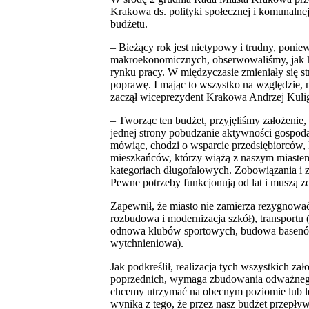
Krakowa ds. polityki społecznej i komunalne
budżetu.
– Bieżący rok jest nietypowy i trudny, poni
makroekonomicznych, obserwowaliśmy, jak ksz
rynku pracy. W międzyczasie zmieniały się st
poprawę. I mając to wszystko na względzie,
zaczął wiceprezydent Krakowa Andrzej Kuli
– Tworząc ten budżet, przyjęliśmy założenie
jednej strony pobudzanie aktywności gospodar
mówiąc, chodzi o wsparcie przedsiębiorców, kt
mieszkańców, którzy wiążą z naszym miastem 
kategoriach długofalowych. Zobowiązania i 
Pewne potrzeby funkcjonują od lat i muszą z
Zapewnił, że miasto nie zamierza rezygnować
rozbudowa i modernizacja szkół), transportu (
odnowa klubów sportowych, budowa basenów i
wytchnieniowa).
Jak podkreślił, realizacja tych wszystkich z
poprzednich, wymaga zbudowania odważnego 
chcemy utrzymać na obecnym poziomie lub le
wynika z tego, że przez nasz budżet przepły