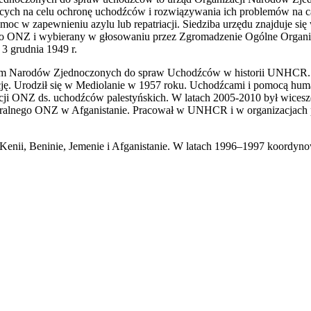
cych na celu ochronę uchodźców i rozwiązywania ich problemów na c
oc w zapewnieniu azylu lub repatriacji. Siedziba urzędu znajduje si
ego ONZ i wybierany w głosowaniu przez Zgromadzenie Ogólne Organ
3 grudnia 1949 r.
em Narodów Zjednoczonych do spraw Uchodźców w historii UNHCR. 
ję. Urodził się w Mediolanie w 1957 roku. Uchodźcami i pomocą huma
 ONZ ds. uchodźców palestyńskich. W latach 2005-2010 był wiceszefe
neralnego ONZ w Afganistanie. Pracował w UNHCR i w organizacjach 
Kenii, Beninie, Jemenie i Afganistanie. W latach 1996–1997 koordy