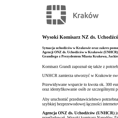
Wysoki Komisarz NZ ds. Uchodźcó
Sytuacja uchodźców w Krakowie oraz zakres pomoc
Agencji ONZ ds. Uchodźców w Krakowie (UNHCR) –
Grandiego z Prezydentem Miasta Krakowa, Jacki
Komisarz Grandi zapoznał się także z potr
UNHCR zamierza utworzyć w Krakowie swoje 
Przewidywane wsparcie to kwota ok. 300 eur
oraz identyfikowanie osób ze szczególnymi p
Aby uruchomić przedstawicielstwo potrzebn
szybkiej bezprzewodowej łączności interneto
Agencja ONZ ds. Uchodźców (UNHCR)
j
prześladowań. Wysoki komisarz Narodów Zj