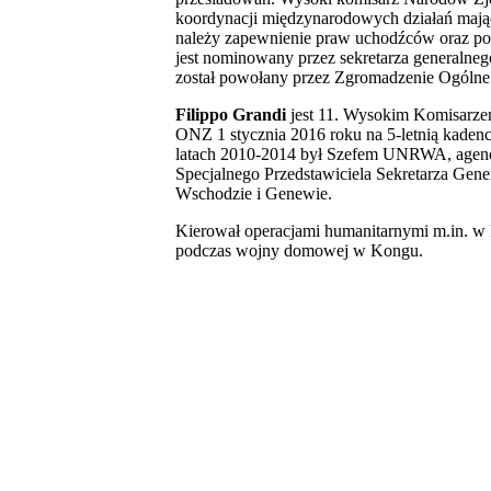
koordynacji międzynarodowych działań mają
należy zapewnienie praw uchodźców oraz pom
jest nominowany przez sekretarza generaln
został powołany przez Zgromadzenie Ogólne 
Filippo Grandi
jest 11. Wysokim Komisarz
ONZ 1 stycznia 2016 roku na 5-letnią kadenc
latach 2010-2014 był Szefem UNRWA, agencji
Specjalnego Przedstawiciela Sekretarza Ge
Wschodzie i Genewie.
Kierował operacjami humanitarnymi m.in. w 
podczas wojny domowej w Kongu.