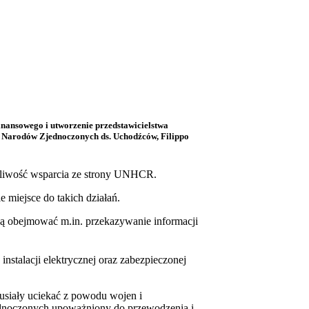
nansowego i utworzenie przedstawicielstwa
 Narodów Zjednoczonych ds. Uchodźców, Filippo
żliwość wsparcia ze strony UNHCR.
miejsce do takich działań.
dą obejmować m.in. przekazywanie informacji
nstalacji elektrycznej oraz zabezpieczonej
musiały uciekać z powodu wojen i
dnoczonych upoważniony do przewodzenia i