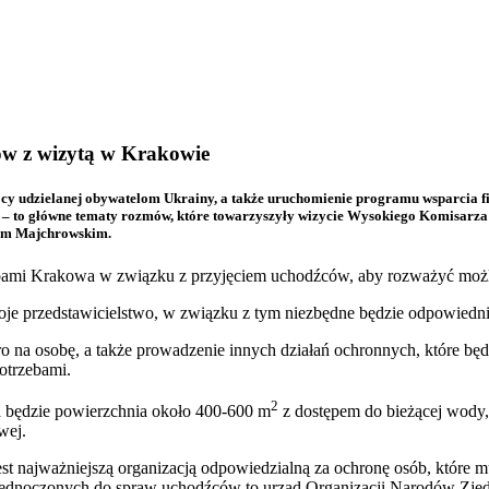
w z wizytą w Krakowie
y udzielanej obywatelom Ukrainy, a także uruchomienie programu wsparcia fi
 to główne tematy rozmów, które towarzyszyły wizycie Wysokiego Komisarza
em Majchrowskim.
zebami Krakowa w związku z przyjęciem uchodźców, aby rozważyć mo
przedstawicielstwo, w związku z tym niezbędne będzie odpowiednie 
o na osobę, a także prowadzenie innych działań ochronnych, które bę
otrzebami.
2
a będzie powierzchnia około 400-600 m
z dostępem do bieżącej wody, i
wej.
est najważniejszą organizacją odpowiedzialną za ochronę osób, które 
ednoczonych do spraw uchodźców to urząd Organizacji Narodów Zje