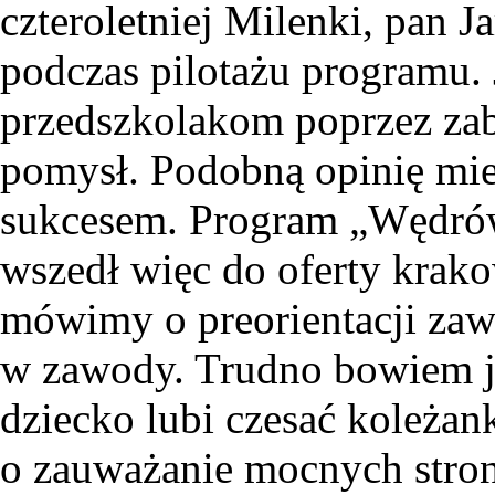
czteroletniej Milenki, pan 
podczas pilotażu programu.
przedszkolakom poprzez za
pomysł. Podobną opinię mieli
sukcesem. Program „Wędrów
wszedł więc do oferty krako
mówimy o preorientacji za
w zawody. Trudno bowiem już
dziecko lubi czesać koleżank
o zauważanie mocnych stron