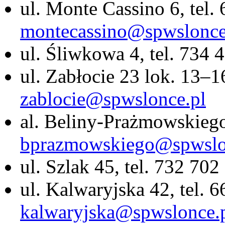
ul. Monte Cassino 6, tel.
montecassino@spwslonce
ul. Śliwkowa 4, tel. 734 
ul. Zabłocie 23 lok. 13–1
zablocie@spwslonce.pl
al. Beliny-Prażmowskiego 
bprazmowskiego@spwslo
ul. Szlak 45, tel. 732 70
ul. Kalwaryjska 42, tel. 
kalwaryjska@spwslonce.