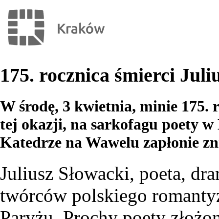
175. rocznica śmierci Jul
W środę, 3 kwietnia, minie 175. 
tej okazji, na sarkofagu poety
Katedrze na Wawelu zapłonie zn
Juliusz Słowacki, poeta, dr
twórców polskiego romantyz
Paryżu. Prochy poety złożo