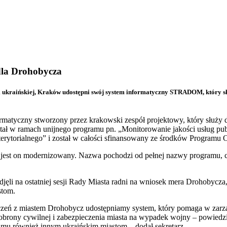
dla Drohobycza
 ukraińskiej, Kraków udostępni swój system informatyczny STRADOM, który sł
tyczny stworzony przez krakowski zespół projektowy, który służy do
stał w ramach unijnego programu pn. „Monitorowanie jakości usług pu
erytorialnego” i został w całości sfinansowany ze środków Programu 
al jest on modernizowany. Nazwa pochodzi od pełnej nazwy programu
ęli na ostatniej sesji Rady Miasta radni na wniosek mera Drohobycz
stom.
zeń z miastem Drohobycz udostępniamy system, który pomaga w zarz
obrony cywilnej i zabezpieczenia miasta na wypadek wojny – powiedzi
ramu również innym ukraińskim miastom – dodał sekretarz.