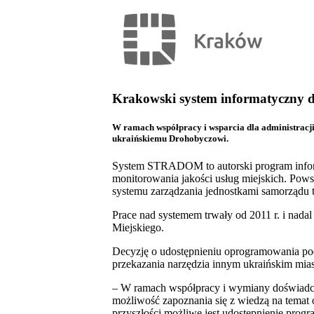
Krakowski system informatyczny 
W ramach współpracy i wsparcia dla administracji
ukraińskiemu Drohobyczowi.
System STRADOM to autorski program informa
monitorowania jakości usług miejskich. Pow
systemu zarządzania jednostkami samorządu t
Prace nad systemem trwały od 2011 r. i nad
Miejskiego.
Decyzję o udostępnieniu oprogramowania podj
przekazania narzędzia innym ukraińskim mia
– W ramach współpracy i wymiany doświadc
możliwość zapoznania się z wiedzą na temat 
przyszłości możliwe jest udostępnienie prog