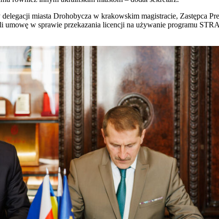
y delegacji miasta Drohobycza w krakowskim magistracie, Zastępca P
li umowę w sprawie przekazania licencji na używanie programu ST