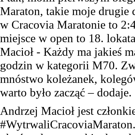
Maraton, takie moje drugie 
w Cracovia Maratonie to 2:
miejsce w open to 18. lokat
Macioł
-
Każdy ma jakieś ma
godzin w kategorii M70. Zw
mnóstwo koleżanek, kolegów 
warto było zacząć – dodaje.
Andrzej Macioł jest członk
#WytrwaliCracoviaMaraton. 