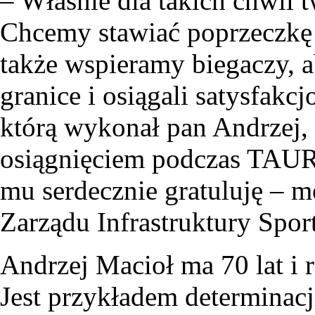
– Właśnie dla takich chwil
Chcemy stawiać poprzeczkę c
także wspieramy biegaczy, 
granice i osiągali satysfakc
którą wykonał pan Andrzej
osiągnięciem podczas TAUR
mu serdecznie gratuluję – 
Zarządu Infrastruktury Spo
Andrzej Macioł ma 70 lat i
Jest przykładem determinacj