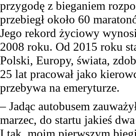
przygodę z bieganiem rozpoc
przebiegł około 60 maratonó
Jego rekord życiowy wynosi 
2008 roku. Od 2015 roku st
Polski, Europy, świata, zdo
25 lat pracował jako kiero
przebywa na emeryturze.
– Jadąc autobusem zauważy
marzec, do startu jakieś dw
I tak, moim pierwszym biegi