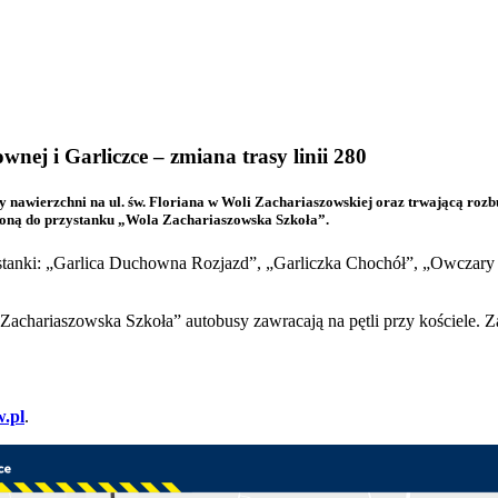
ej i Garliczce – zmiana trasy linii 280
nawierzchni na ul. św. Floriana w Woli Zachariaszowskiej oraz trwającą rozb
óconą do przystanku „Wola Zachariaszowska Szkoła”.
rzystanki: „Garlica Duchowna Rozjazd”, „Garliczka Chochół”, „Owcz
achariaszowska Szkoła” autobusy zawracają na pętli przy kościele. 
w.pl
.