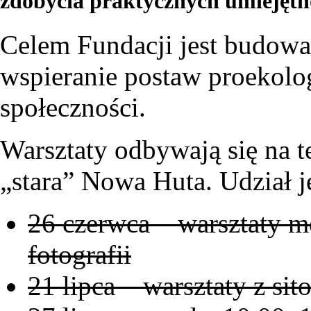
zdobycia praktycznych umiejętno
Celem Fundacji jest budowan
wspieranie postaw proekolog
społeczności.
Warsztaty odbywają się na te
„stara” Nowa Huta. Udział je
26 czerwca – warsztaty 
fotografii
21 lipca – warsztaty z sit