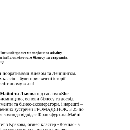
раїнський проект молодіжного обміну
ідеї для жіночого бізнесу та стартапів,
ще.
ами-побратимами Києвом та Лейпцигом.
класів – були присвячені історії
олітичному житті.
-Майні та Львова
під гаслом
«She
риємництво, основи бізнесу та досвід,
ументи та бізнес-акселератори, і нарешті –
тириденних зустрічей ГРОМАДЯНОК.
З 25 по
сня команда відвідає Франкфурт-на-Майні.
ет з Кракова, бізнес-кластер «Компас» з
ьвівською комунальною установою