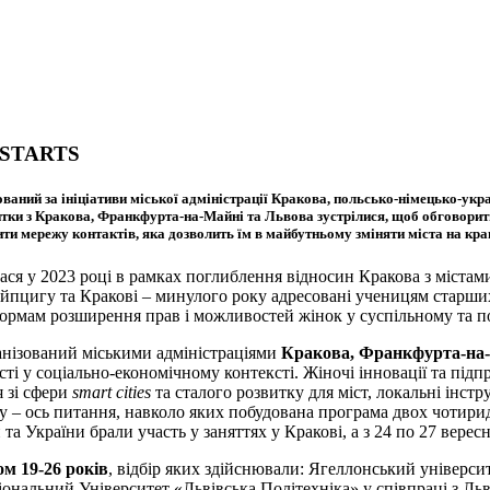
 STARTS
ваний за ініціативи міської адміністрації Кракова, польсько-німецько-ук
тки з Кракова, Франкфурта-на-Майні та Львова зустрілися, щоб обговорити 
рити мережу контактів, яка дозволить їм в майбутньому зміняти міста на кра
ся у 2023 році в рамках поглиблення відносин Кракова з міст
ейпцигу та Кракові – минулого року адресовані ученицям старших 
 формам розширення прав і можливостей жінок у суспільному та
п
анізований міськими адміністраціями
Кракова, Франкфурта-на
ості у соціально-економічному контексті.
Жіночі інновації та підп
я зі сфери
smart
cities
та сталого розвитку для міст, локальні інстр
яху – ось питання, навколо яких побудована програма двох чо
та України брали участь у заняттях у Кракові, а з 24 по 27 вере
ом 19-26 років
, відбір яких здійснювали: Ягеллонський університ
ональний Університет «Львівська Політехніка» у співпраці з Л