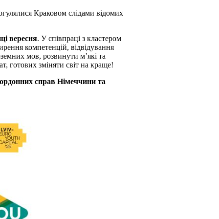
огулялися Краковом слідами відомих
ці вересня
.
У співпраці з кластером
ирення компетенцій, відвідування
земних мов, розвинути м’які та
ат, готових зміняти світ на краще!
ордонних справ Німеччини та