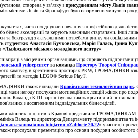
установа, створена у зв’язку з
присудженням місту Львів зва
між містами Львів та Франкфурт було оформлено минулого року, а
акультетах, часто поєднуючи навчання з професійною діяльніст
бо бізнес-акселерації та керують власними стартапами.
Інші лиш
еси та
бекграунд з актуальними потребами ринку чи соціальним
удентки: Анастасія Бучковська, Марія Галась, Ірина Кушні
з «Львівського міського молодіжного центру»
.
у співпраці з місцевими організаціями, що сприяють підприємництв
лонський університет
та команда
Простору Творчої Співпрац
ького кампусу, в креативних просторах
PKW, ГРОМАДЯНКИ взяли у
тратегій та методів LEGO® Serious Play®.
ГРОМАДЯНКИ також відвідали
Краківський технологічний парк
.
сниці мали нагоду послухати мотиваційних лекцій жінок про подол
тапів.
Команда KТП зорганізувала також креативний нетворкінг т
пов'язаних з досягненням індивідуальних бізнес-цілей.
тримки жіночих ініціатив в Кракові представили ГРОМАДЯНКАМ 
омініка Валець та директорка Департаменту підприємництва та ін
іально-економічних ініціатив «
Zabłocie 20.22
»
учасниці проект
 також
прослухали презентацію про основи побудови особистого 