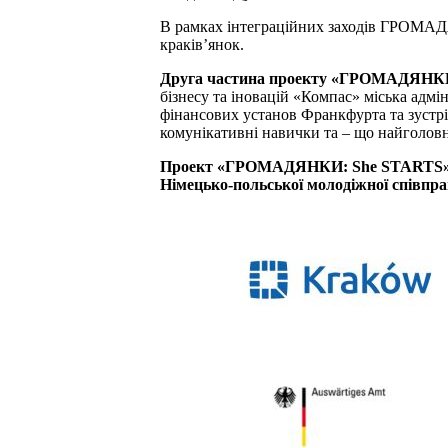
В рамках інтеграційних заходів ГРОМА
краків’янок.
Друга частина проекту «ГРОМАДЯНКИ: 
бізнесу та іновацій
«Компас» міська адмі
фінансових установ Франкфурта та зустрі
комунікативні навички та – що найголов
Проект «ГРОМАДЯНКИ: She STARTS» реа
Німецько-польської молодіжної співпр