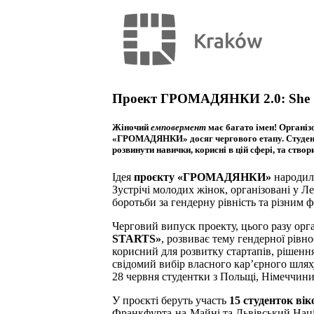
Проект ГРОМАДЯНКИ 2.0: She
Жіночий
е
мповермент
має багато імен!
Організо
«ГРОМАДЯНКИ» досяг чергового етапу.
Студен
розвинути навички, корисні в цій сфері, та ство
Ідея
проєкту «ГРОМАДЯНКИ»
народила
Зустрічі молодих жінок, організовані у Л
боротьби за гендерну рівність та різним
Черговий випуск проекту, цього разу орг
STARTS»
, розвиває тему гендерної рівн
корисний для розвитку стартапів, рішенн
свідомий вибір власного кар’єрного шл
28 червня студентки з Польщі, Німеччини 
У проєкті беруть участь
15 студенток вік
Франкфурта-на-Майні та Львівський Наці