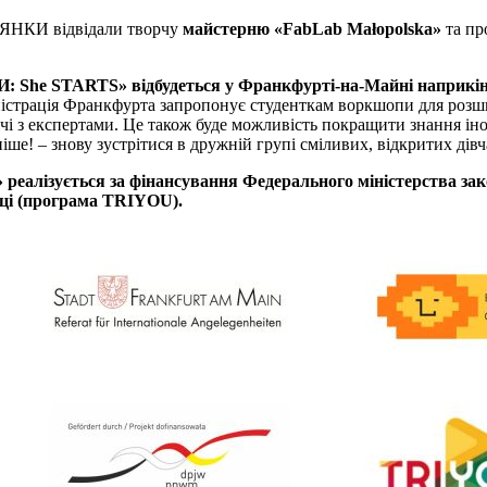
ДЯНКИ відвідали творчу
майстерню «FabLab Małopolska»
та пр
She STARTS» відбудеться у Франкфурті-на-Майні наприкін
ністрація Франкфурта запропонує студенткам воркшопи для розш
чі з експертами.
Це також буде можливість покращити знання іно
ніше!
– знову зустрітися в дружній групі сміливих, відкритих дівч
лізується за фінансування Федерального міністерства зак
аці (програма TRIYOU).