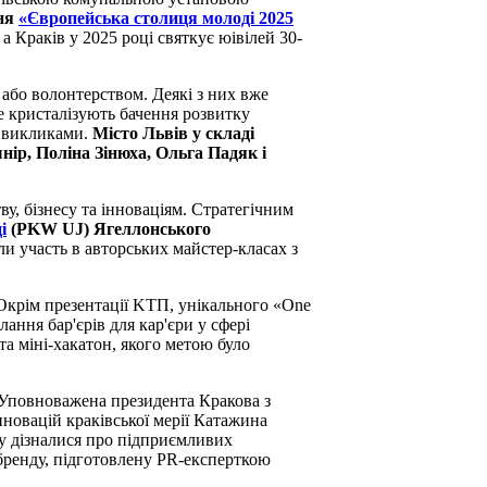
ння
«Європейська столиця молоді 2025
 Краків у 2025 році святкує юівілей 30-
ю або волонтерством.
Деякі з них вже
е кристалізують бачення розвитку
и викликами.
Місто Львів у складі
р, Поліна Зінюха, Ольга Падяк і
у, бізнесу та інноваціям.
Стратегічним
і
(
PKW UJ) Ягеллонського
часть в авторських майстер-класах з
Окрім презентації KТП, унікального «
One
ання бар'єрів для кар'єри у сфері
а міні-хакатон, якого метою було
Уповноважена президента Кракова з
новацій краківської мерії Катажина
у дізналися про підприємливих
бренду, підготовлену PR-експерткою