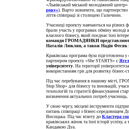
«Львівський міський молодіжний центр» (
року»
).
Варто зазначити, що партнерство 
ліття співпраці зі столицею Галичини.
Учасниці проекту навчаються на різних ф
брали участь у програмах обміну молоді а
власного бізнесу, який поєднає їхні інтер
команди ГРОМАДЯНКИ представляють ст
Наталія Люклян, а також Надія Фесяк 
Краківська програма була підготовлена ​​
партнером проекту «She STARTS» є
Ягел
університету
.
На території університетс
використанням гри для розвитку бізнес-с
Під час перебування в нашому місті, 
Stop Shop» для бізнесу та інновацій, уча
технологій та стратегії фінансування стар
визначення актуальних потреб учасниць, 
У свою чергу, місцеві інструменти під
питань співпраці з бізнес-середовищем Д
Висоцька.
Під час візиту до
Кластера соц
краківських жінок та їхні історії успіху, а
Кандакою Дуа.