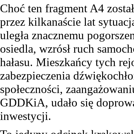
Choć ten fragment A4 zosta
przez kilkanaście lat sytuac
uległa znacznemu pogorsze
osiedla, wzrósł ruch samoc
hałasu. Mieszkańcy tych re
zabezpieczenia dźwiękochłon
społeczności, zaangażowani
GDDKiA, udało się doprowadz
inwestycji.