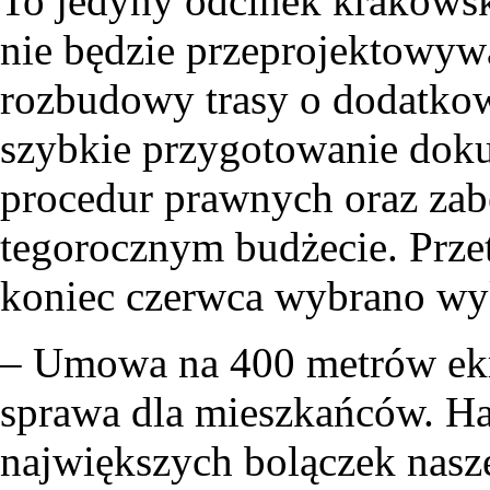
To jedyny odcinek krakowsk
nie będzie przeprojektowy
rozbudowy trasy o dodatkow
szybkie przygotowanie doku
procedur prawnych oraz za
tegorocznym budżecie. Prze
koniec czerwca wybrano w
– Umowa na 400 metrów ekr
sprawa dla mieszkańców. Hała
największych bolączek nasz