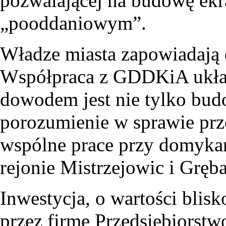
pozwalającej na budowę ekr
„pooddaniowym”.
Władze miasta zapowiadają d
Współpraca z GDDKiA układ
dowodem jest nie tylko bud
porozumienie w sprawie prz
wspólne prace przy domyka
rejonie Mistrzejowic i Gręb
Inwestycja, o wartości blisk
przez firmę Przedsiębiors