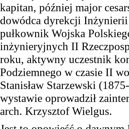
kapitan, później major cesars
dowódca dyrekcji Inżynieri
pułkownik Wojska Polskieg
inżynieryjnych II Rzeczposp
roku, aktywny uczestnik kon
Podziemnego w czasie II woj
Stanisław Starzewski (1875
wystawie oprowadził zainter
arch. Krzysztof Wielgus.
Jest to opowieść o dawnym 