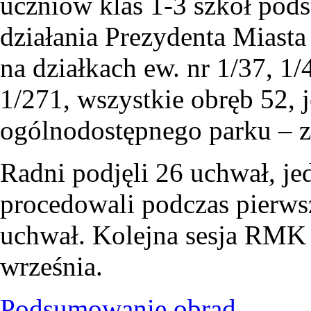
uczniów klas 1-3 szkół pod
działania Prezydenta Miast
na działkach ew. nr 1/37, 1/
1/271, wszystkie obręb 52,
ogólnodostępnego parku – z
Radni podjęli 26 uchwał, je
procedowali podczas pierwsz
uchwał. Kolejna sesja RMK 
września.
Podsumowanie obrad