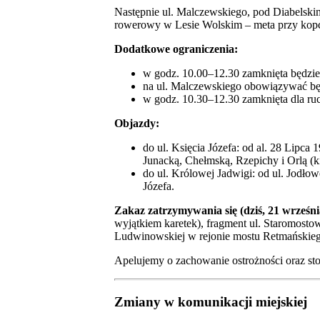
Następnie ul. Malczewskiego, pod Diabelskim
rowerowy w Lesie Wolskim – meta przy kopc
Dodatkowe ograniczenia:
w godz. 10.00–12.30 zamknięta będzie 
na ul. Malczewskiego obowiązywać bę
w godz. 10.30–12.30 zamknięta dla ruc
Objazdy:
do ul. Księcia Józefa: od al. 28 Lipca 
Junacką, Chełmską, Rzepichy i Orlą (k
do ul. Królowej Jadwigi: od ul. Jodłowe
Józefa.
Zakaz zatrzymywania się (dziś, 21 września
wyjątkiem karetek), fragment ul. Staromostowe
Ludwinowskiej w rejonie mostu Retmańskieg
Apelujemy o zachowanie ostrożności oraz stos
Zmiany w komunikacji miejskiej