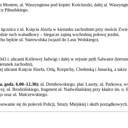
 Mostem, al. Waszyngtona pod kopiec Kościuszki, dalej al. Waszyngton
u Piłsudskiego.
łącznica z ul. Księcia Józefa w kierunku zachodnim przy moście Zwie
dzie ruch wahadłowy – biegacze zajmą wschodnią połowę jezdni,
hu będzie ul. Starowolska (wjazd do Lasu Wolskiego).
1943 r. ulicami Królowej Jadwigi i dalej w rejonie pętli Salwator (kier
ierunek zachodni),
j ulicami Księcia Józefa, Orlą, Rzepichy, Chełmską i Junacką, a także 
, godz. 6.00–12.30):
ul. Dembowskiego, plac Lasoty, ul. Parkowa, w
j, ul. Brodzińskiego, fragment ul. Nadwiślańskiej przy kładce im. o. B
o oraz ul. Malczewskiego.
owanie się do poleceń Policji, Straży Miejskiej i służb porządkowych.