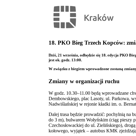
18. PKO Bieg Trzech Kopców: zmia
Dziś, 21 września, odbędzie się 18. edycja PKO B
jest ok. godz. 13:00.
W związku z biegiem wprowadzone zostaną zmiany w 
Zmiany w organizacji ruchu
W godz. 10.30–11.00 będą wprowadzane chwil
Dembowskiego, plac Lasoty, ul. Parkowa, wsc
Nadwiślańskiej w rejonie kładki im. o. Berna
Dalej trasa będzie prowadzić: pochylnią na 
do 3 m), bulwarem Wołyńskim (ciąg pieszy 
Czechosłowackiej do ul. Zielińskiego), drog
kołowego, wyjątek – autobus KMK zjeżdżają