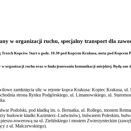
ny w organizacji ruchu, specjalny transport dla zawo
ieg Trzech Kopców. Start o godz. 10.30 pod Kopcem Krakusa, meta pod Kopcem 
organizacji ruchu oraz w funkcjonowaniu komunikacji miejskiej. Będą one dotyc
owe zamknięcia ulic w rejonie kopca Krakusa: Kopiec Krakusa, ul. 
hodnia strona Rynku Podgórskiego, ul. Limanowskiego, ul. Staromost
tka.
bulwar Podolski, pod kładką im. o. Bernatka, ul. Rollego, mostem Ret
przy budowie kładki Kazimierz–Ludwinów), bulwarem Poleskim, bulwar
ą pieszo-rowerową na ul. Zielińskiego i mostem Zwierzynieckim (zawęż
cy z ul. Malczewskiego).