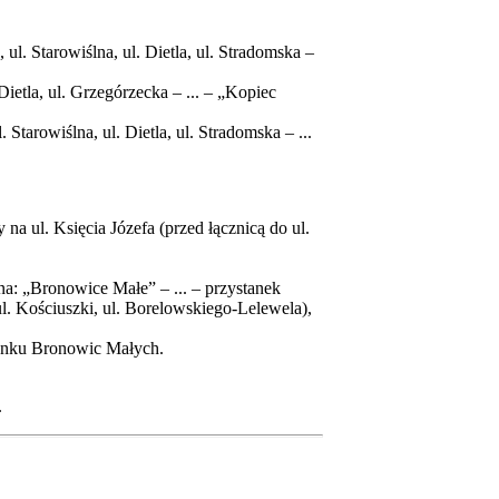
ul. Starowiślna, ul. Dietla, ul. Stradomska –
Dietla, ul. Grzegórzecka – ... – „Kopiec
Starowiślna, ul. Dietla, ul. Stradomska – ...
a ul. Księcia Józefa (przed łącznicą do ul.
a: „Bronowice Małe” – ... – przystanek
ul. Kościuszki, ul. Borelowskiego-Lelewela),
erunku Bronowic Małych.
.