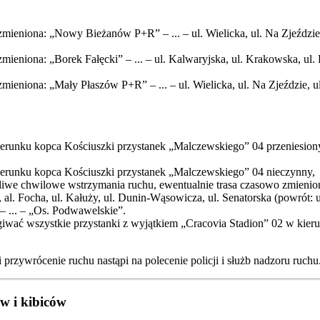
zmieniona: „Nowy Bieżanów P+R” – ... – ul. Wielicka, ul. Na Zjeździe, 
mieniona: „Borek Fałęcki” – ... – ul. Kalwaryjska, ul. Krakowska, ul. 
mieniona: „Mały Płaszów P+R” – ... – ul. Wielicka, ul. Na Zjeździe, ul. 
erunku kopca Kościuszki przystanek „Malczewskiego” 04 przeniesiony n
ierunku kopca Kościuszki przystanek „Malczewskiego” 04 nieczynny,
liwe chwilowe wstrzymania ruchu, ewentualnie trasa czasowo zmienion
 al. Focha, ul. Kałuży, ul. Dunin-Wąsowicza, ul. Senatorska (powrót: 
 – ... – „Os. Podwawelskie”.
ługiwać wszystkie przystanki z wyjątkiem „Cracovia Stadion” 02 w ki
 przywrócenie ruchu nastąpi na polecenie policji i służb nadzoru ruchu
w i kibiców