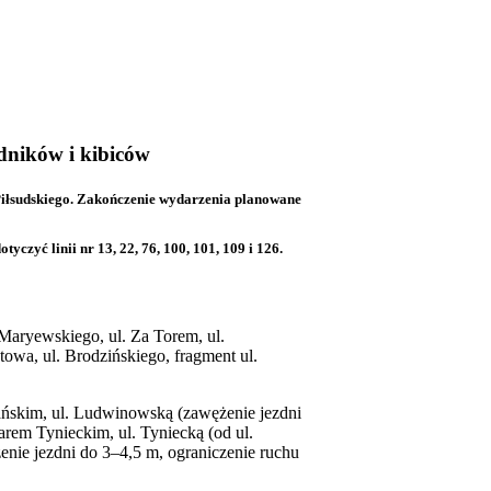
dników i kibiców
Piłsudskiego. Zakończenie wydarzenia planowane
zyć linii nr 13, 22, 76, 100, 101, 109 i 126.
Maryewskiego, ul. Za Torem, ul.
owa, ul. Brodzińskiego, fragment ul.
mańskim, ul. Ludwinowską (zawężenie jezdni
em Tynieckim, ul. Tyniecką (od ul.
enie jezdni do 3–4,5 m, ograniczenie ruchu