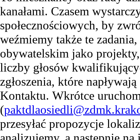
kanałami. Czasem wystarcz
społecznościowych, by zwr
weźmiemy także te zadania, 
obywatelskim jako projekty,
liczby głosów kwalifikującyc
zgłoszenia, które napływaj
Kontaktu. Wkrótce uruchomi
(
paktdlaosiedli@zdmk.krak
przesyłać propozycje lokaliz
analizujemy, a następnie na