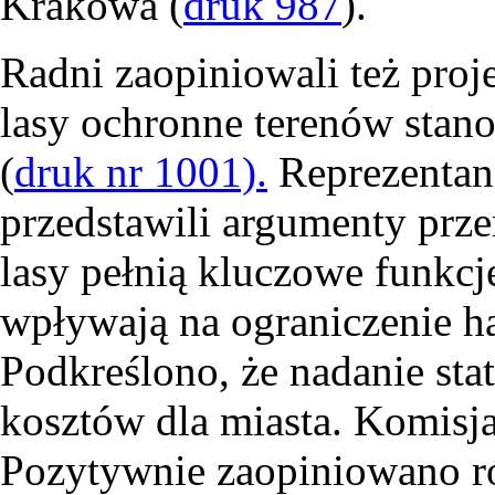
Krakowa (
druk 987
).
Radni zaopiniowali też proj
lasy ochronne terenów stan
(
druk nr 1001).
Reprezentanc
przedstawili argumenty prz
lasy pełnią kluczowe funkcje
wpływają na ograniczenie ha
Podkreślono, że nadanie sta
kosztów dla miasta. Komisja
Pozytywnie zaopiniowano r