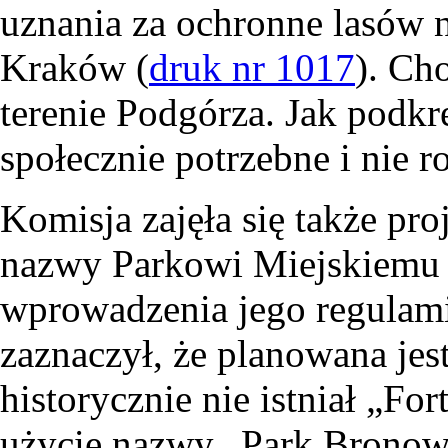
uznania za ochronne lasów 
Kraków (
druk nr 1017
). Ch
terenie Podgórza. Jak podkre
społecznie potrzebne i nie r
Komisja zajęła się także pr
nazwy Parkowi Miejskiemu 
wprowadzenia jego regulami
zaznaczył, że planowana jes
historycznie nie istniał „Fo
użycie nazwy „Park Bronow