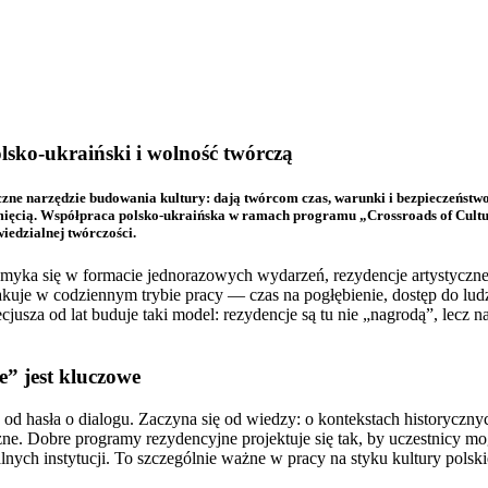
lsko-ukraiński i wolność twórczą
czne narzędzie budowania kultury: dają twórcom czas, warunki i bezpieczeństwo
mięcią. Współpraca polsko-ukraińska w ramach programu „Crossroads of Cultu
iedzialnej twórczości.
amyka się w formacie jednorazowych wydarzeń, rezydencje artystyczne d
kuje w codziennym trybie pracy — czas na pogłębienie, dostęp do ludz
ecjusza od lat buduje taki model: rezydencje są tu nie „nagrodą”, lecz 
” jest kluczowe
od hasła o dialogu. Zaczyna się od wiedzy: o kontekstach historyczny
zne. Dobre programy rezydencyjne projektuje się tak, by uczestnicy mo
lnych instytucji. To szczególnie ważne w pracy na styku kultury polski