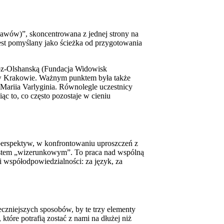
awów)”, skoncentrowana z jednej strony na
est pomyślany jako ścieżka od przygotowania
oroz-Olshanską (Fundacja Widowisk
o w Krakowie. Ważnym punktem była także
, Mariia Varlyginia. Równolegle uczestnicy
ąc to, co często pozostaje w cieniu
perspektyw, w konfrontowaniu uproszczeń z
gestem „wizerunkowym”. To praca nad wspólną
i współodpowiedzialności: za język, za
uteczniejszych sposobów, by te trzy elementy
które potrafią zostać z nami na dłużej niż