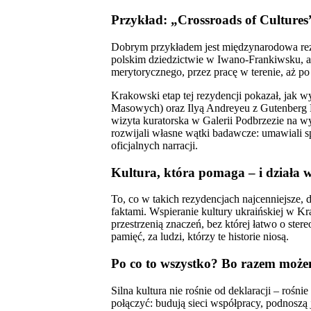
Przykład: „Crossroads of Cultures”
Dobrym przykładem jest międzynarodowa rezy
polskim dziedzictwie w Iwano-Frankiwsku, a 
merytorycznego, przez pracę w terenie, aż po 
Krakowski etap tej rezydencji pokazał, jak 
Masowych) oraz Ilyą Andreyeu z Gutenberg P
wizyta kuratorska w Galerii Podbrzezie na wy
rozwijali własne wątki badawcze: umawiali spo
oficjalnych narracji.
Kultura, która pomaga – i działa 
To, co w takich rezydencjach najcenniejsze
faktami. Wspieranie kultury ukraińskiej w 
przestrzenią znaczeń, bez której łatwo o ste
pamięć, za ludzi, którzy te historie niosą.
Po co to wszystko? Bo razem może
Silna kultura nie rośnie od deklaracji – rośn
połączyć: budują sieci współpracy, podnoszą 