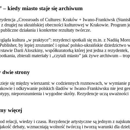
 – kiedy miasto staje się archiwum
dencja „Crossroads of Cultures: Kraków + Iwano-Frankiwsk (Stanisł
z drugiej na ukraińskiej obecności kulturowej w Krakowie. Program j
publiczne działania i konkretne rezultaty twórcze.
wygląda kultura „w praktyce”: rezydenci spotkali się m.in. z Nadiią M
ublisher, by lepiej zrozumieć i opisać polsko-ukraińskie dziedzictw
stawie Darii Aloszkiny, współkuratorką której jest jedna z rezydentek
tkania, zbierali materiały i „czytali miasto” jak żywe archiwum – tropi
w dwie strony
, dzieje się między wierszami: w codziennych rozmowach, w wymianie 
Krakowie i odkrywanie polskich śladów w Iwano-Frankiwsku nie jest 
reotypy, nieporozumienia i wygodne skróty. Rezydencje uczą uważności 
my więcej
ie od relacji, wiedzy i czasu. Rezydencje artystyczne są jednym z najsk
jakość debaty, wzmacniają wolność twórczą i tworzą warunki dla dzieł, 