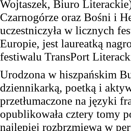
Wojtaszek, Biuro Literacki
Czarnogórze oraz Bośni i H
uczestniczyła w licznych fe
Europie, jest laureatką nagr
festiwalu TransPort Literac
Urodzona w hiszpańskim B
dziennikarką, poetką i aktyw
przetłumaczone na języki fra
opublikowała cztery tomy poe
najlepiej rozbrzmiewa w per