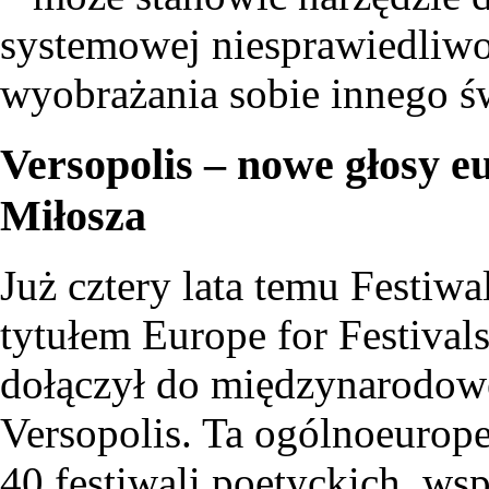
systemowej niesprawiedliwo
wyobrażania sobie innego św
Versopolis – nowe głosy eu
Miłosza
Już cztery lata temu Festiw
tytułem Europe for Festivals
dołączył do międzynarodowej
Versopolis. Ta ogólnoeuropej
40 festiwali poetyckich, w