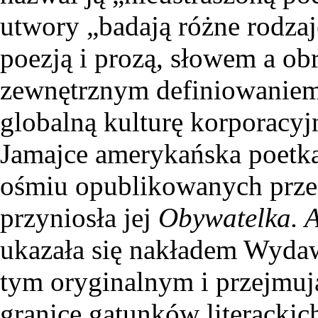
utwory „badają różne rodzaj
poezją i prozą, słowem a o
zewnętrznym definiowaniem 
globalną kulturę korporacyj
Jamajce amerykańska poetka,
ośmiu opublikowanych przez
przyniosła jej
Obywatelka. A
ukazała się nakładem Wyda
tym oryginalnym i przejmuj
granice gatunków literacki