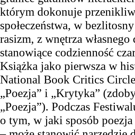
którym dokonuje przenikli
społeczeństwa, w bezlitosn
rasizm, z wnętrza własnego 
stanowiące codzienność cz
Książka jako pierwsza w his
National Book Critics Circl
„Poezja” i „Krytyka” (zdoby
„Poezja”). Podczas Festiwa
o tym, w jaki sposób poezja 
– może stanowić narzędzie d