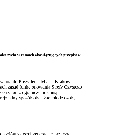
roku życia w ramach obowiązujących przepisów
rowania do Prezydenta Miasta Krakowa
amach zasad funkcjonowania Strefy Czystego
trza oraz ograniczenie emisji
rcjonalny sposób obciążać młode osoby
jazdów starszej generacji z przyczyn