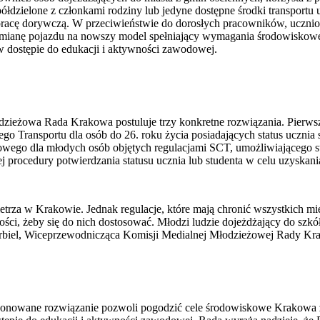
dzielone z członkami rodziny lub jedyne dostępne środki transportu u
pracę dorywczą. W przeciwieństwie do dorosłych pracowników, uczniow
mianę pojazdu na nowszy model spełniający wymagania środowiskowe
 w dostępie do edukacji i aktywności zawodowej.
ieżowa Rada Krakowa postuluje trzy konkretne rozwiązania. Pierwsz
o Transportu dla osób do 26. roku życia posiadających status ucznia
iowego dla młodych osób objętych regulacjami SCT, umożliwiającego 
nej procedury potwierdzania statusu ucznia lub studenta w celu uzyskan
ietrza w Krakowie. Jednak regulacje, które mają chronić wszystkich m
ści, żeby się do nich dostosować. Młodzi ludzie dojeżdżający do szkół 
rbiel, Wiceprzewodnicząca Komisji Medialnej Młodzieżowej Rady Kr
owane rozwiązanie pozwoli pogodzić cele środowiskowe Krakowa z z