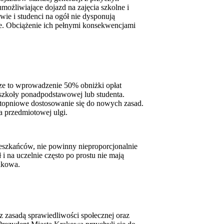
możliwiające dojazd na zajęcia szkolne i
ie i studenci na ogół nie dysponują
. Obciążenie ich pełnymi konsekwencjami
e to wprowadzenie 50% obniżki opłat
 szkoły ponadpodstawowej lub studenta.
stopniowe dostosowanie się do nowych zasad.
ia przedmiotowej ulgi.
ieszkańców, nie powinny nieproporcjonalnie
i na uczelnie często po prostu nie mają
akowa.
asadą sprawiedliwości społecznej oraz