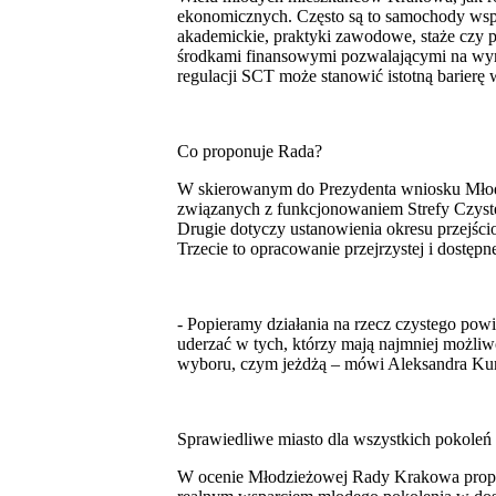
ekonomicznych. Często są to samochody współ
akademickie, praktyki zawodowe, staże czy 
środkami finansowymi pozwalającymi na wy
regulacji SCT może stanowić istotną barierę
Co proponuje Rada?
W skierowanym do Prezydenta wniosku Młodz
związanych z funkcjonowaniem Strefy Czysteg
Drugie dotyczy ustanowienia okresu przejśc
Trzecie to opracowanie przejrzystej i dostęp
- Popieramy działania na rzecz czystego pow
uderzać w tych, którzy mają najmniej możliwo
wyboru, czym jeżdżą – mówi Aleksandra Ku
Sprawiedliwe miasto dla wszystkich pokoleń
W ocenie Młodzieżowej Rady Krakowa propon