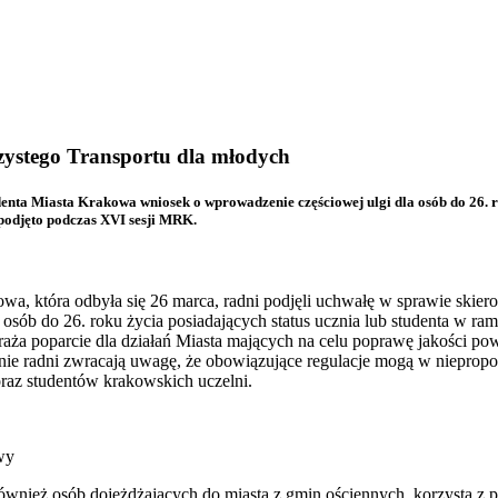
zystego Transportu dla młodych
ta Miasta Krakowa wniosek o wprowadzenie częściowej ulgi dla osób do 26. 
podjęto podczas XVI sesji MRK.
a, która odbyła się 26 marca, radni podjęli uchwałę w sprawie skie
osób do 26. roku życia posiadających status ucznia lub studenta w r
 poparcie dla działań Miasta mających na celu poprawę jakości powie
ie radni zwracają uwagę, że obowiązujące regulacje mogą w niepropo
raz studentów krakowskich uczelni.
wy
nież osób dojeżdżających do miasta z gmin ościennych, korzysta z po