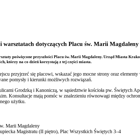
i warsztatach dotyczących Placu św. Marii Magdaleny
warsztaty poświęcone przyszłości Placu św. Marii Magdaleny. Urząd Miasta Kra
h, którzy na co dzień korzystają z tej części miasta.
ejscu przyjrzeć się placowi, wskazać jego mocne strony oraz element
wane pomysły i kierunki możliwych rozwiązań.
licami Grodzką i Kanoniczą, w sąsiedztwie kościoła pw. Świętych Apos
im. Konsultacje mają pomóc w znalezieniu równowagi między ochroną
nego użytku.
św. Marii Magdaleny
upiecka Magistratu (II piętro), Plac Wszystkich Świętych 3–4