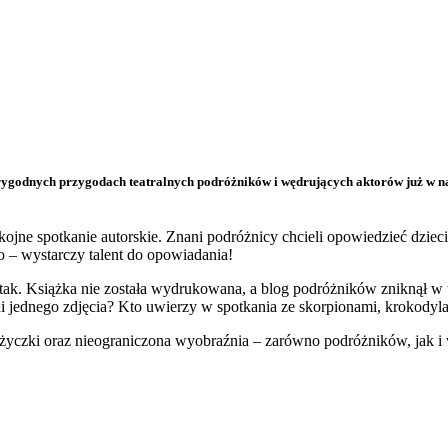
godnych przygodach teatralnych podróżników i wędrujących aktorów już w najbl
kojne spotkanie autorskie. Znani podróżnicy chcieli opowiedzieć dziec
 – wystarczy talent do opowiadania!
e tak. Książka nie została wydrukowana, a blog podróżników zniknął w
i jednego zdjęcia? Kto uwierzy w spotkania ze skorpionami, krokody
ożyczki oraz nieograniczona wyobraźnia – zarówno podróżników, jak i