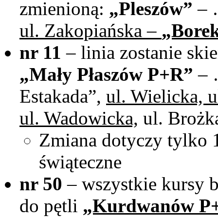
zmienioną:
„Pleszów”
– 
ul. Zakopiańska –
„Borek
nr 11
– linia zostanie sk
„Mały Płaszów P+R”
– 
Estakada”,
ul. Wielicka, 
ul. Wadowicka,
ul. Broż
Zmiana dotyczy tylko 1
świąteczne
nr 50
– wszystkie kursy b
do pętli
„Kurdwanów P