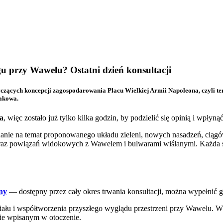
u przy Wawelu? Ostatni dzień konsultacji
dotyczących koncepcji zagospodarowania Placu Wielkiej Armii Napoleona, czyli 
rakowa.
a
, więc zostało już tylko kilka godzin, by podzielić się opinią i wpłynąć 
nie na temat proponowanego układu zieleni, nowych nasadzeń, ciągów
raz powiązań widokowych z Wawelem i bulwarami wiślanymi. Każda sug
ny
— dostępny przez cały okres trwania konsultacji, można wypełnić
ału i współtworzenia przyszłego wyglądu przestrzeni przy Wawelu. Ws
ie wpisanym w otoczenie.