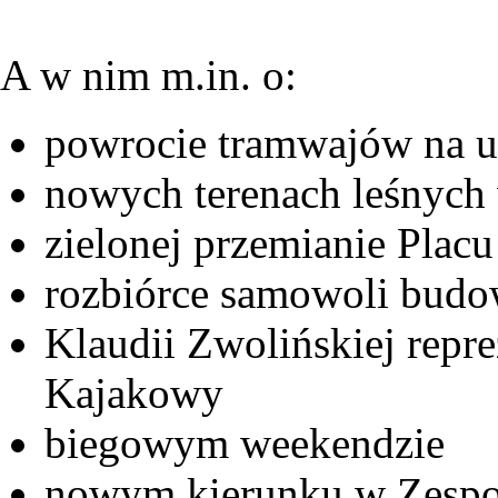
A w nim m.in. o:
powrocie tramwajów na ul
nowych terenach leśnych
zielonej przemianie Plac
rozbiórce samowoli budow
Klaudii Zwolińskiej repr
Kajakowy
biegowym weekendzie
nowym kierunku w Zespo