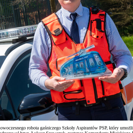
owoczesnego robota gaśniczego Szkoły Aspirantów PSP, który umożliw