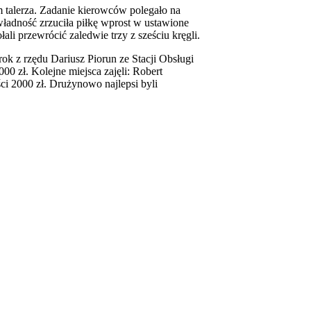
m talerza. Zadanie kierowców polegało na
władność zrzuciła piłkę wprost w ustawione
ali przewrócić zaledwie trzy z sześciu kręgli.
k z rzędu Dariusz Piorun ze Stacji Obsługi
 zł. Kolejne miejsca zajęli: Robert
ści 2000 zł. Drużynowo najlepsi byli