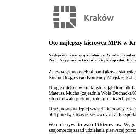
Oto najlepszy kierowca MPK w K
Najlepszym kierowcą autobusu w 22. edycji konkurs
Piotr Przyjemski – kierowca z tejże zajezdni. To 
Za zwycięstwo odebrał pamiątkową statuetkę
Ruchu Drogowego Komendy Miejskiej Policji
Drugie miejsce w konkursie zajął Dominik Paj
Mateusz Mucha (zajezdnia Wola Duchacka/KTR)
zdominowało podium, rotując na trzech pier
Drużynowo najlepiej wypadli kierowcy z zaje
504 punkty, a trzecie kierowcy z KTR (spó
W sumie rywalizowało 16 kierowców. Wygrać 
znajomością zasad udzielania pierwszej pomo