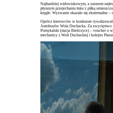
Najbardziej widowiskowym, a zarazem najtrud
płynnym przejechaniu łuku z piłką umieszczo
kręgle. Wyzwanie okazało się ekstremalne – ni
Oprócz kierowców w konkursie rywalizowali 
Autobusów Wola Duchacka. Za zwycięstwo odeb
Pomykalski (stacja Bieńczyce) – voucher o wa
mechanicy z Woli Duchackiej i kolejno Płas