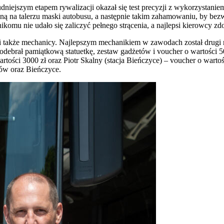
niejszym etapem rywalizacji okazał się test precyzji z wykorzystanie
ną na talerzu maski autobusu, a następnie takim zahamowaniu, by bez
komu nie udało się zaliczyć pełnego strącenia, a najlepsi kierowcy zdoł
także mechanicy. Najlepszym mechanikiem w zawodach został drugi ro
rał pamiątkową statuetkę, zestaw gadżetów i voucher o wartości 5000
rtości 3000 zł oraz Piotr Skalny (stacja Bieńczyce) – voucher o warto
zów oraz Bieńczyce.