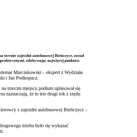
a terenie zajezdni autobusowej Bieńczyce, został
mi praktycznymi, zdobywając najwięcej punktów.
aldemar Marcinkowski – ekspert z Wydziału
i i Jan Podkopacz.
a na trzecim miejscu podium uplasował się
zaznaczają, że to trio drugi rok z rzędu
kierowcy z zajezdni autobusowej Bieńczyce –
drogowego trzeba było się wykazać
m.