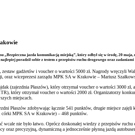
rakowie
u „Bezpieczna jazda komunikacją miejską”, który odbył się w środę, 20 maja, n
on najlepiej poradził sobie z testem z przepisów ruchu drogowego oraz zadania
, zestaw gadżetów i voucher o wartości 5000 zł. Nagrody wręczyli W
, oraz wiceprezesi zarządu MPK SA w Krakowie – Mariusz Szałkowsk
dak (zajezdnia Płaszów), który otrzymał voucher o wartości 3000 zł, 
, który otrzymał voucher o wartości 2000 zł. Organizatorzy konkursu 
wszych miejscach.
zdni Płaszów zdobywając łącznie 541 punktów, drugie miejsce zajęli 
łki córki MPK SA w Krakowie) – 468 punktów.
wcale nie było łatwo. Oprócz doskonałej wiedzy z przepisów ruchu 
cy oraz precyzyjną, dynamiczną a jednocześnie płynną jazdą autobuse