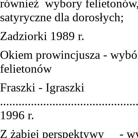
również wybory felietonów, 
satyryczne dla dorosłych;
Zadziorki 1989 r.
Okiem prowincjusza - wyb
felietonó
Fraszki - Igraszki
........................................
1996 r.
Z żabiej perspektywy - 