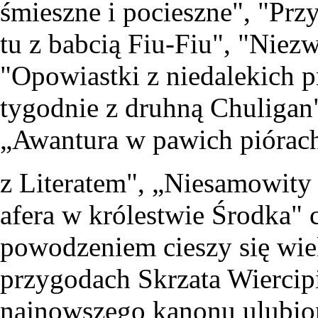
śmieszne i pocieszne", "Pr
tu z babcią Fiu-Fiu", "Niez
"Opowiastki z niedalekich pr
tygodnie z druhną Chuligan
„Awantura w pawich piórac
z Literatem", „Niesamowity
afera w królestwie Środka"
powodzeniem cieszy się wie
przygodach Skrzata Wiercip
najnowszego kanonu ulubion