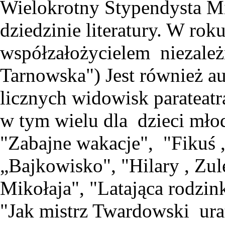
Wielokrotny Stypendysta Mi
dziedzinie literatury. W ro
współzałożycielem niezależn
Tarnowska") Jest również au
licznych widowisk parateatr
w tym wielu dla dzieci młod
"Zabajne wakacje", "Fikuś 
„Bajkowisko", "Hilary , Zul
Mikołaja", "Latająca rodzin
"Jak mistrz Twardowski ur