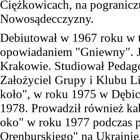
Ciężkowicach, na pogranicz
Nowosądecczyzny.
Debiutował w 1967 roku w t
opowiadaniem "Gniewny". 
Krakowie. Studiował Pedag
Założyciel Grupy i Klubu L
koło", w roku 1975 w Dębic
1978. Prowadził również ka
oko" w roku 1977 podczas 
Orenburskiego" na Ukrainie