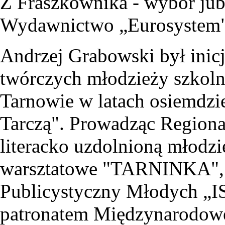
Z Fraszkownika - wybór jubile
Wydawnictwo „Eurosystem"
Andrzej Grabowski był inic
twórczych młodzieży szkoln
Tarnowie w latach osiemdz
Tarczą". Prowadząc Region
literacko uzdolnioną młodz
warsztatowe "TARNINKA", p
Publicystyczny Młodych „I
patronatem Międzynarodowe