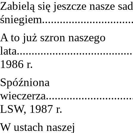
Zabielą się jeszcze nasze sa
śniegiem.............................
A to już szron naszego
lata.....................................
1986 r.
Spóźniona
wieczerza.................................
LSW, 1987 r.
W ustach naszej