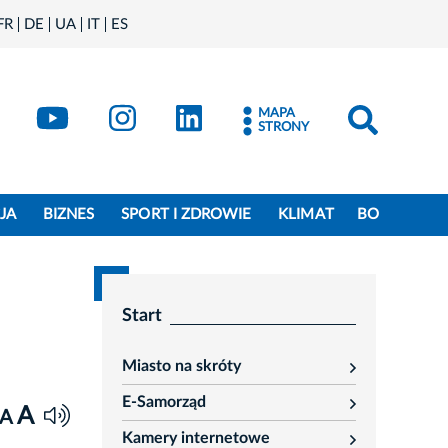
FR
DE
UA
IT
ES
book
Kraków - X
Kraków - YouTube
Kraków - Instagram
Kraków - LinkedIn
MAPA
STRONY
JA
BIZNES
SPORT I ZDROWIE
KLIMAT
BO
Start
Miasto na skróty
rozwiń
E-Samorząd
rozwiń
A
A
Kamery internetowe