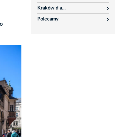
rozwiń
Kraków dla...
rozwiń
Polecamy
rozwiń
ło