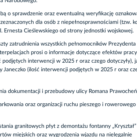
twa Narodowego.
bą o sprawdzenie oraz ewentualną weryfikację oznakow
eznaczonych dla osób z niepełnosprawnościami (tzw. ko
 Ernesta Cieślewskiego od strony jednostki wojskowej.
oszty zatrudnienia wszystkich pełnomocników Prezydenta
erpelacjach prosi o informacje dotyczące efektów pracy
podjętych interwencji w 2025 r oraz czego dotyczyły), ja
 Janeczko (ilość interwencji podjętych w 2025 r oraz cz
nia dokumentacji i przebudowy ulicy Romana Prawocheń
parkowania oraz organizacji ruchu pieszego i rowerowego
tania granitowych płyt z demontażu fontanny „Kryształ”
rtów miejskich oraz wygrodzenia wjazdu na nielegalnie