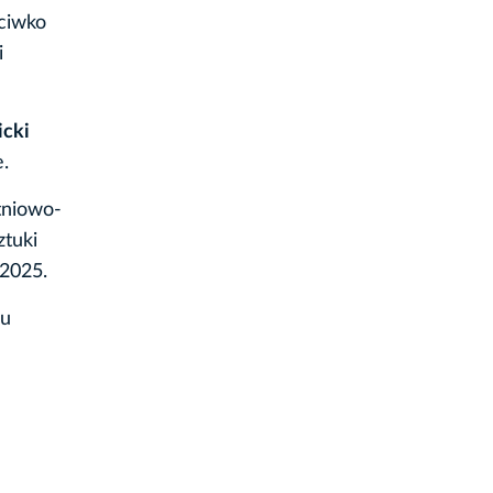
eciwko
i
icki
.
tniowo-
ztuki
-2025.
nu