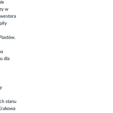
nie
zy w
nwestora
piły
Piastów.
na
u dla
y
ch stanu
 Krakowa