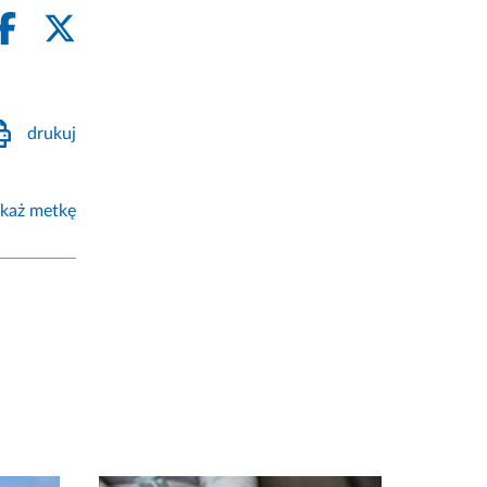
drukuj
każ metkę