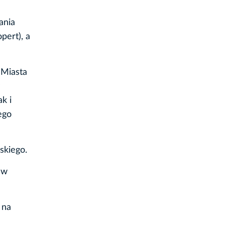
ania
pert), a
 Miasta
k i
ego
skiego.
 w
 na