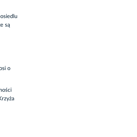
osiedlu
te są
osi o
mości
Krzyża