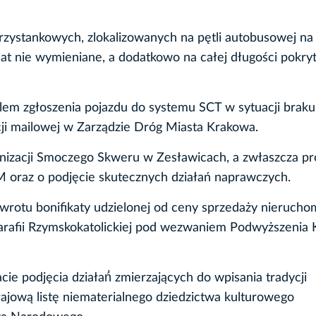
rzystankowych, zlokalizowanych na pętli autobusowej na 
at nie wymieniane, a dodatkowo na całej długości pokry
blem zgłoszenia pojazdu do systemu SCT w sytuacji braku
ji mailowej w Zarządzie Dróg Miasta Krakowa.
nizacji Smoczego Skweru w Zesławicach, a zwłaszcza pr
M oraz o podjęcie skutecznych działań naprawczych.
zwrotu bonifikaty udzielonej od ceny sprzedaży nierucho
 Parafii Rzymskokatolickiej pod wezwaniem Podwyższenia 
e podjęcia działań́ zmierzających do wpisania tradycji
ajową listę niematerialnego dziedzictwa kulturowego