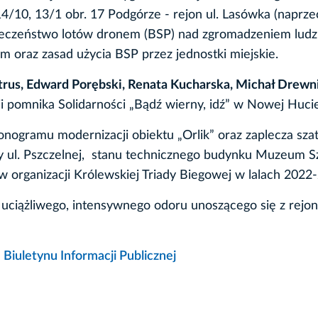
4/10, 13/1 obr. 17 Podgórze - rejon ul. Lasówka (naprz
ieczeństwo lotów dronem (BSP) nad zgromadzeniem ludz
 oraz zasad użycia BSP przez jednostki miejskie.
rus, Edward Porębski, Renata Kucharska, Michał Drewn
ji pomnika Solidarności „Bądź wierny, idź” w Nowej Hucie
nogramu modernizacji obiektu „Orlik” oraz zaplecza sza
y ul. Pszczelnej, stanu technicznego budynku Muzeum S
rganizacji Królewskiej Triady Biegowej w lalach 2022
 uciążliwego, intensywnego odoru unoszącego się z rejo
e
Biuletynu Informacji Publicznej