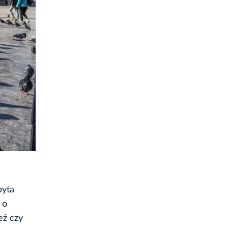
pyta
 o
eż czy