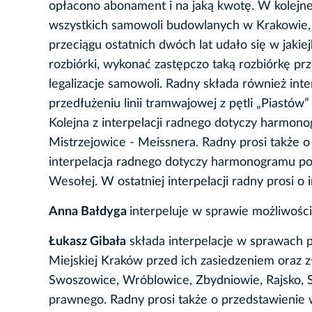
opłacono abonament i na jaką kwotę. W kolejnej
wszystkich samowoli budowlanych w Krakowie, 
przeciągu ostatnich dwóch lat udało się w jak
rozbiórki, wykonać zastępczo taką rozbiórkę prz
legalizacje samowoli. Radny składa również inter
przedłużeniu linii tramwajowej z pętli „Piastów
Kolejna z interpelacji radnego dotyczy harmon
Mistrzejowice - Meissnera. Radny prosi także o
interpelacja radnego dotyczy harmonogramu po
Wesołej. W ostatniej interpelacji radny prosi o
Anna Bałdyga
interpeluje w sprawie możliwośc
Łukasz Gibała
składa interpelacje w sprawach 
Miejskiej Kraków przed ich zasiedzeniem oraz z
Swoszowice, Wróblowice, Zbydniowie, Rajsko, So
prawnego. Radny prosi także o przedstawienie