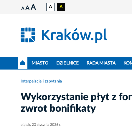
A
A
A
A
A
MIASTO
DZIELNICE
RADA MIASTA
KO
Interpelacje i zapytania
Wykorzystanie płyt z fon
zwrot bonifikaty
piątek, 23 stycznia 2026 r.