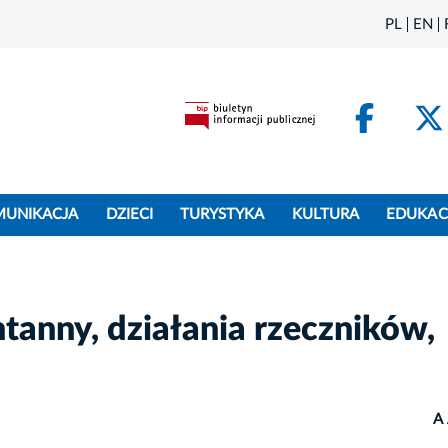
PL
EN
Face
MUNIKACJA
DZIECI
TURYSTYKA
KULTURA
EDUKAC
tanny, działania rzeczników,
A