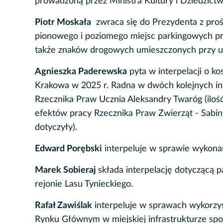
prowadzoną przez Ministra Kultury i Dziedzic
Piotr Moskała
zwraca się do Prezydenta z proś
pionowego i poziomego miejsc parkingowych prz
także znaków drogowych umieszczonych przy ul.
Agnieszka Paderewska
pyta w interpelacji o k
Krakowa w 2025 r. Radna w dwóch kolejnych int
Rzecznika Praw Ucznia Aleksandry Twaróg (ilość 
efektów pracy Rzecznika Praw Zwierząt - Sabiny
dotyczyły).
Edward Porębski
interpeluje w sprawie wykona
Marek Sobieraj
składa interpelację dotyczącą 
rejonie Lasu Tynieckiego.
Rafał Zawiślak
interpeluje w sprawach wykorzys
Rynku Głównym w miejskiej infrastrukturze spo