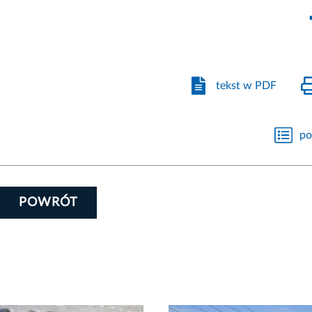
tekst w PDF
po
POWRÓT