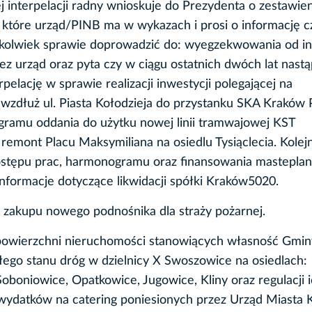
 interpelacji radny wnioskuje do Prezydenta o zestawie
które urząd/PINB ma w wykazach i prosi o informację c
iejkolwiek sprawie doprowadzić do: wyegzekwowania od i
ez urząd oraz pyta czy w ciągu ostatnich dwóch lat nastą
pelację w sprawie realizacji inwestycji polegającej na
” wzdłuż ul. Piasta Kołodzieja do przystanku SKA Kraków 
ogramu oddania do użytku nowej linii tramwajowej KST
 remont Placu Maksymiliana na osiedlu Tysiąclecia. Kolej
stępu prac, harmonogramu oraz finansowania masteplan
 informacje dotyczące likwidacji spółki Kraków5020.
i zakupu nowego podnośnika dla straży pożarnej.
powierzchni nieruchomości stanowiących własność Gmin
łego stanu dróg w dzielnicy X Swoszowice na osiedlach:
boniowice, Opatkowice, Jugowice, Kliny oraz regulacji i
 wydatków na catering poniesionych przez Urząd Miasta