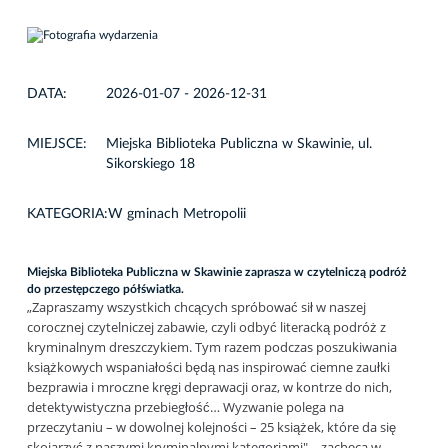
DATA:
2026-01-07 - 2026-12-31
MIEJSCE:
Miejska Biblioteka Publiczna w Skawinie, ul.
Sikorskiego 18
KATEGORIA:
W gminach Metropolii
Miejska Biblioteka Publiczna w Skawinie zaprasza w czytelniczą podróż
do przestępczego półświatka.
„Zapraszamy wszystkich chcących spróbować sił w naszej
corocznej czytelniczej zabawie, czyli odbyć literacką podróż z
kryminalnym dreszczykiem. Tym razem podczas poszukiwania
książkowych wspaniałości będą nas inspirować ciemne zaułki
bezprawia i mroczne kręgi deprawacji oraz, w kontrze do nich,
detektywistyczna przebiegłość… Wyzwanie polega na
przeczytaniu – w dowolnej kolejności – 25 książek, które da się
skojarzyć z naszymi kryminalnymi kategoriami" – zachęca w