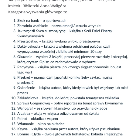
imieniu Biblioteki Anna Waligóra.
Kategorie wyzwania głównego to:
Skok na bank – o sportowcach
Zbrodnia w afekcie – nazwa emocji/uczucia w tytule
Jak zwędził Sven suszoną rybę – książka z Serii Dzieł Pisarzy
Skandynawskich
Przestępstwo – książka wydana w roku przestępnym
Daktyloskopia – książka z wieloma odciskami palców, czyli
wypożyczona wcześniej z biblioteki minimum 10 razy
Okazanie – wybierz 3 książki, przeczytaj pierwsze rozdziały i zdecyduj,
którą czytasz. Opisz, co zadecydowało o wyborze.
Recydywa – książka pisarza, po którego sięgasz ponownie, bo jest
tego wart
Przekręt – manga, czyli japoński komiks (żeby czytać, musisz
przekręcić)
Oskarżenie – książka autora, który kiedykolwiek był więziony lub miał
proces
Zakładniczka – książka, do której powstała tematyczna zakładka
Sprawa Gorgonowej – polski reportaż na temat sprawy kryminalnej
Wariograf – ze słowem kłamstwo lub prawda na okładce
Alcatraz – akcja w miejscu odizolowanym od świata
Poirot – okładka z wąsem
Włamanie – okno na okładce
Ksywa – książka napisana przez autora, który używa pseudonimu
Bonnie i Clyde – dwoje głównych bohaterów: kobieta i mężczyzna