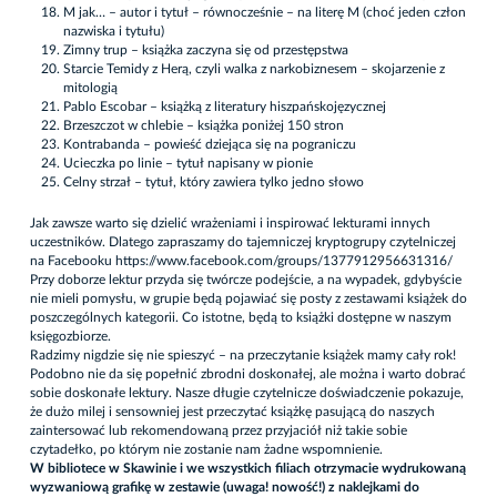
M jak… – autor i tytuł – równocześnie – na literę M (choć jeden człon
nazwiska i tytułu)
Zimny trup – książka zaczyna się od przestępstwa
Starcie Temidy z Herą, czyli walka z narkobiznesem – skojarzenie z
mitologią
Pablo Escobar – książką z literatury hiszpańskojęzycznej
Brzeszczot w chlebie – książka poniżej 150 stron
Kontrabanda – powieść dziejąca się na pograniczu
Ucieczka po linie – tytuł napisany w pionie
Celny strzał – tytuł, który zawiera tylko jedno słowo
Jak zawsze warto się dzielić wrażeniami i inspirować lekturami innych
uczestników. Dlatego zapraszamy do tajemniczej kryptogrupy czytelniczej
na Facebooku
https://www.facebook.com/groups/1377912956631316/
Przy doborze lektur przyda się twórcze podejście, a na wypadek, gdybyście
nie mieli pomysłu, w grupie będą pojawiać się posty z zestawami książek do
poszczególnych kategorii. Co istotne, będą to książki dostępne w naszym
księgozbiorze.
Radzimy nigdzie się nie spieszyć – na przeczytanie książek mamy cały rok!
Podobno nie da się popełnić zbrodni doskonałej, ale można i warto dobrać
sobie doskonałe lektury. Nasze długie czytelnicze doświadczenie pokazuje,
że dużo milej i sensowniej jest przeczytać książkę pasującą do naszych
zaintersować lub rekomendowaną przez przyjaciół niż takie sobie
czytadełko, po którym nie zostanie nam żadne wspomnienie.
W bibliotece w Skawinie i we wszystkich filiach otrzymacie wydrukowaną
wyzwaniową grafikę w zestawie (uwaga! nowość!) z naklejkami do