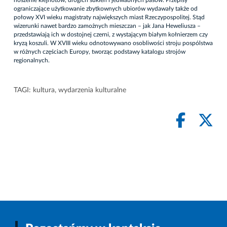
noszenie klejnotów, drogich sukien i jedwabnych pasów. Przepisy
ograniczające użytkowanie zbytkownych ubiorów wydawały także od
połowy XVI wieku magistraty największych miast Rzeczypospolitej. Stąd
wizerunki nawet bardzo zamożnych mieszczan – jak Jana Heweliusza –
przedstawiają ich w dostojnej czerni, z wystającym białym kołnierzem czy
kryzą koszuli. W XVIII wieku odnotowywano osobliwości stroju pospólstwa
w różnych częściach Europy, tworząc podstawy katalogu strojów
regionalnych.
TAGI:
kultura
,
wydarzenia kulturalne