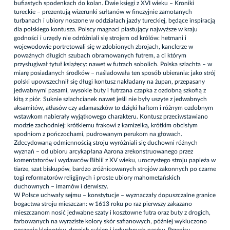
bufiastych spodenkach do kolan. Dwie księgi z XVI wieku – Kroniki
tureckie – prezentują wizerunki sułtanów w finezyjnie zamotanych
turbanach i ubiory noszone w oddziałach jazdy tureckiej, będące inspiracją
dla polskiego kontusza. Polscy magnaci piastujący najwyższe w kraju
godności i urzędy nie odróżniali się strojem od królów: hetmani i
wojewodowie portretowali się w zdobionych zbrojach, kanclerze w
poważnych długich szubach obramowanych futrem, a ci którym
przysługiwał tytuł książęcy: nawet w futrach sobolich. Polska szlachta – w
miarę posiadanych środków – naśladowała ten sposób ubierania: jako strój
polski upowszechnił się długi kontusz nakładany na żupan, przepasany
jedwabnymi pasami, wysokie buty i futrzana czapka z ozdobną szkofią z
kitą z piór. Suknie szlachcianek nawet jeśli nie były uszyte z jedwabnych
aksamitów, atłasów czy adamaszków to dzięki haftom i różnym ozdobnym
wstawkom nabierały wyjątkowego charakteru. Kontusz przeciwstawiano
modzie zachodniej: krótkiemu frakowi z kamizelką, krótkim obcisłym
spodniom z pończochami, pudrowanym perukom na głowach.
Zdecydowaną odmiennością stroju wyróżniali się duchowni różnych
wyznań – od ubioru arcykapłana Aarona zrekonstruowanego przez
komentatorów i wydawców Biblii z XV wieku, uroczystego stroju papieża w
tiarze, szat biskupów, bardzo zróżnicowanych strojów zakonnych po czarne
togi reformatorów religijnych i proste ubiory mahometańskich
duchownych – imamów i derwiszy.
W Polsce uchwały sejmu – konstytucje – wyznaczały dopuszczalne granice
bogactwa stroju mieszczan: w 1613 roku po raz pierwszy zakazano
mieszczanom nosić jedwabne szaty i kosztowne futra oraz buty z drogich,
farbowanych na wyraziste kolory skór safianowych, później wykluczono