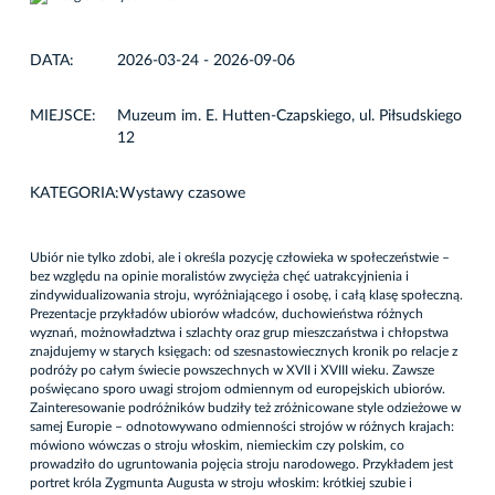
DATA:
2026-03-24 - 2026-09-06
MIEJSCE:
Muzeum im. E. Hutten-Czapskiego, ul. Piłsudskiego
12
KATEGORIA:
Wystawy czasowe
Ubiór nie tylko zdobi, ale i określa pozycję człowieka w społeczeństwie –
bez względu na opinie moralistów zwycięża chęć uatrakcyjnienia i
zindywidualizowania stroju, wyróżniającego i osobę, i całą klasę społeczną.
Prezentacje przykładów ubiorów władców, duchowieństwa różnych
wyznań, możnowładztwa i szlachty oraz grup mieszczaństwa i chłopstwa
znajdujemy w starych księgach: od szesnastowiecznych kronik po relacje z
podróży po całym świecie powszechnych w XVII i XVIII wieku. Zawsze
poświęcano sporo uwagi strojom odmiennym od europejskich ubiorów.
Zainteresowanie podróżników budziły też zróżnicowane style odzieżowe w
samej Europie – odnotowywano odmienności strojów w różnych krajach:
mówiono wówczas o stroju włoskim, niemieckim czy polskim, co
prowadziło do ugruntowania pojęcia stroju narodowego. Przykładem jest
portret króla Zygmunta Augusta w stroju włoskim: krótkiej szubie i