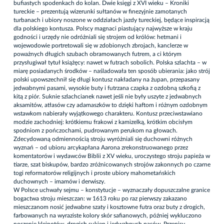
bufiastych spodenkach do kolan. Dwie księgi z XVI wieku – Kroniki
tureckie – prezentują wizerunki sułtanów w finezyjnie zamotanych
turbanach i ubiory noszone w oddziałach jazdy tureckiej, będące inspiracją
dla polskiego kontusza. Polscy magnaci piastujący najwyższe w kraju
godności i urzędy nie odróżniali się strojem od królów: hetmani i
wojewodowie portretowali się w zdobionych zbrojach, kanclerze w
poważnych długich szubach obramowanych futrem, a ci którym
przysługiwał tytuł książęcy: nawet w futrach sobolich. Polska szlachta – w
miarę posiadanych środków – naśladowała ten sposób ubierania: jako strój
polski upowszechnił się długi kontusz nakładany na żupan, przepasany
jedwabnymi pasami, wysokie buty i futrzana czapka z ozdobną szkofią z
kitą z piór. Suknie szlachcianek nawet jeśli nie były uszyte z jedwabnych
aksamitów, atłasów czy adamaszków to dzięki haftom i różnym ozdobnym
wstawkom nabierały wyjątkowego charakteru. Kontusz przeciwstawiano
modzie zachodniej: krótkiemu frakowi z kamizelką, krótkim obcisłym
spodniom z pończochami, pudrowanym perukom na głowach.
Zdecydowaną odmiennością stroju wyróżniali się duchowni różnych
wyznań – od ubioru arcykapłana Aarona zrekonstruowanego przez
komentatorów i wydawców Biblii z XV wieku, uroczystego stroju papieża w
tiarze, szat biskupów, bardzo zróżnicowanych strojów zakonnych po czarne
togi reformatorów religijnych i proste ubiory mahometańskich
duchownych – imamów i derwiszy.
W Polsce uchwały sejmu – konstytucje – wyznaczały dopuszczalne granice
bogactwa stroju mieszczan: w 1613 roku po raz pierwszy zakazano
mieszczanom nosić jedwabne szaty i kosztowne futra oraz buty z drogich,
farbowanych na wyraziste kolory skór safianowych, później wykluczono