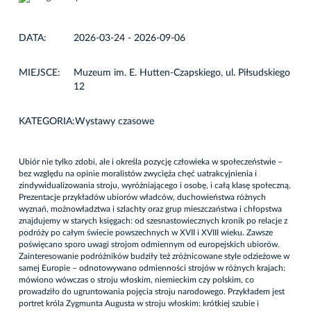
DATA:
2026-03-24 - 2026-09-06
MIEJSCE:
Muzeum im. E. Hutten-Czapskiego, ul. Piłsudskiego
12
KATEGORIA:
Wystawy czasowe
Ubiór nie tylko zdobi, ale i określa pozycję człowieka w społeczeństwie –
bez względu na opinie moralistów zwycięża chęć uatrakcyjnienia i
zindywidualizowania stroju, wyróżniającego i osobę, i całą klasę społeczną.
Prezentacje przykładów ubiorów władców, duchowieństwa różnych
wyznań, możnowładztwa i szlachty oraz grup mieszczaństwa i chłopstwa
znajdujemy w starych księgach: od szesnastowiecznych kronik po relacje z
podróży po całym świecie powszechnych w XVII i XVIII wieku. Zawsze
poświęcano sporo uwagi strojom odmiennym od europejskich ubiorów.
Zainteresowanie podróżników budziły też zróżnicowane style odzieżowe w
samej Europie – odnotowywano odmienności strojów w różnych krajach:
mówiono wówczas o stroju włoskim, niemieckim czy polskim, co
prowadziło do ugruntowania pojęcia stroju narodowego. Przykładem jest
portret króla Zygmunta Augusta w stroju włoskim: krótkiej szubie i