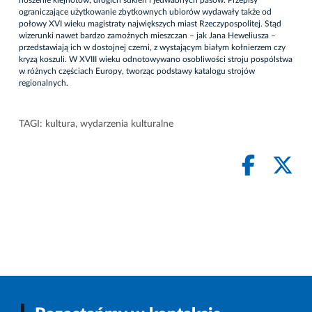
noszenie klejnotów, drogich sukien i jedwabnych pasów. Przepisy
ograniczające użytkowanie zbytkownych ubiorów wydawały także od
połowy XVI wieku magistraty największych miast Rzeczypospolitej. Stąd
wizerunki nawet bardzo zamożnych mieszczan – jak Jana Heweliusza –
przedstawiają ich w dostojnej czerni, z wystającym białym kołnierzem czy
kryzą koszuli. W XVIII wieku odnotowywano osobliwości stroju pospólstwa
w różnych częściach Europy, tworząc podstawy katalogu strojów
regionalnych.
TAGI:
kultura
,
wydarzenia kulturalne