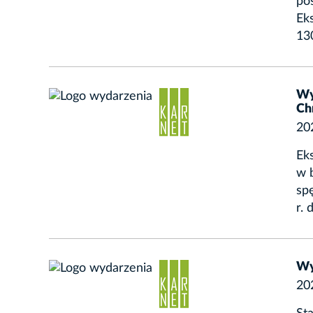
poś
Ek
130
Wy
Ch
20
Ek
w b
sp
r. 
Wy
20