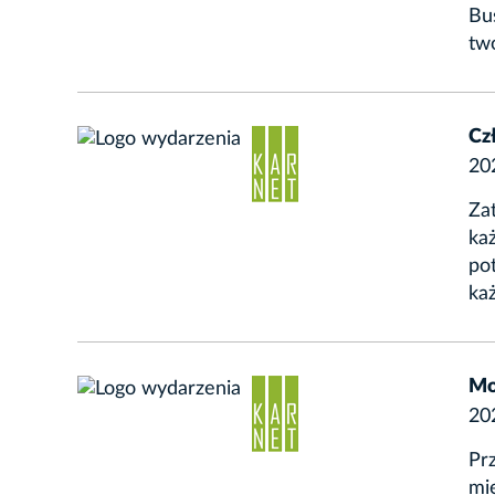
Bus
tw
Cz
20
Zat
ka
pot
każ
Mo
20
Pr
mi