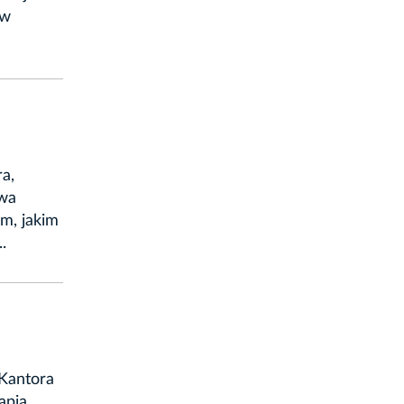
 w
a,
owa
m, jakim
.
Kantora
apia