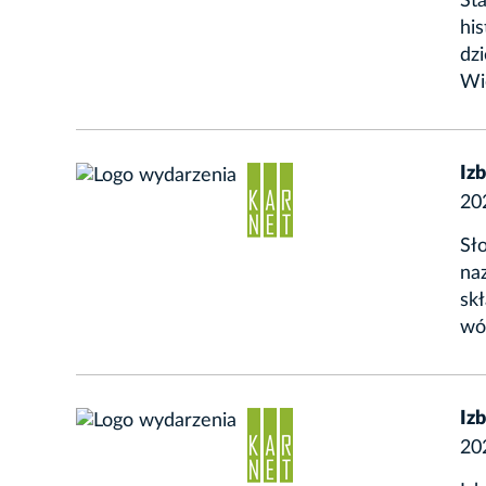
St
his
dzi
Wie
Iz
20
Sło
naz
skł
wów
Iz
20