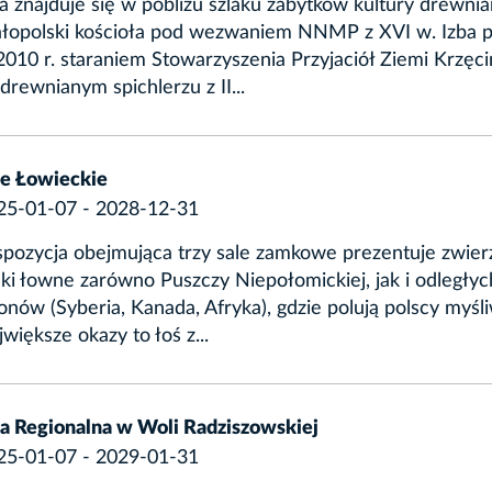
a znajduje się w pobliżu szlaku zabytków kultury drewnia
łopolski kościoła pod wezwaniem NNMP z XVI w. Izba 
010 r. staraniem Stowarzyszenia Przyjaciół Ziemi Krzęciń
rewnianym spichlerzu z II...
le Łowieckie
25-01-07 - 2028-12-31
spozycja obejmująca trzy sale zamkowe prezentuje zwierz
ki łowne zarówno Puszczy Niepołomickiej, jak i odległyc
onów (Syberia, Kanada, Afryka), gdzie polują polscy myśli
większe okazy to łoś z...
ba Regionalna w Woli Radziszowskiej
25-01-07 - 2029-01-31