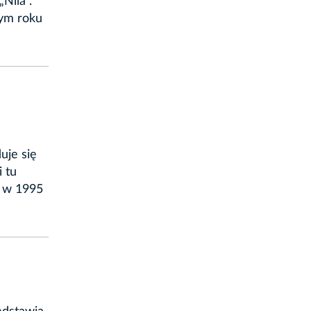
Nila”.
tym roku
uje się
 tu
o w 1995