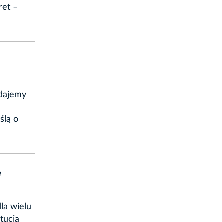
ret –
adajemy
ślą o
e
la wielu
tucja