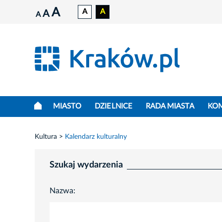
A
A
A
A
A
MIASTO
DZIELNICE
RADA MIASTA
KO
Kultura
Kalendarz kulturalny
Szukaj wydarzenia
Nazwa: