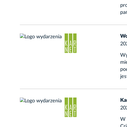
pr
pań
Wo
20
Wy
mi
po
jes
Ka
20
W 
Cri