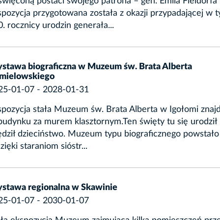
więconą postaci swojego patrona – gen. Emila Fieldorfa „
spozycja przygotowana została z okazji przypadającej w 
. rocznicy urodzin generała...
stawa biograficzna w Muzeum św. Brata Alberta
mielowskiego
25-01-07 - 2028-01-31
spozycja stała Muzeum św. Brata Alberta w Igołomi znajd
udynku za murem klasztornym.Ten święty tu się urodził i
ędził dzieciństwo. Muzeum typu biograficznego powstał
dzięki staraniom sióstr...
stawa regionalna w Skawinie
25-01-07 - 2030-01-07