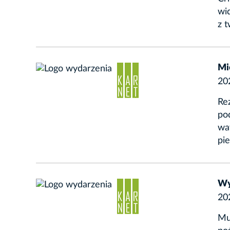
wid
z t
Mi
20
Re
po
waw
pi
Wys
20
Mu