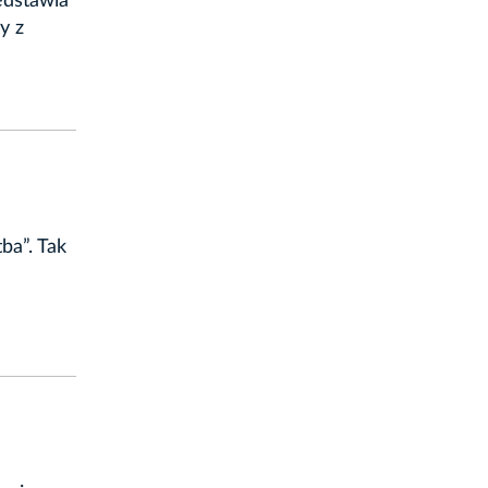
edstawia
y z
I
ba”. Tak