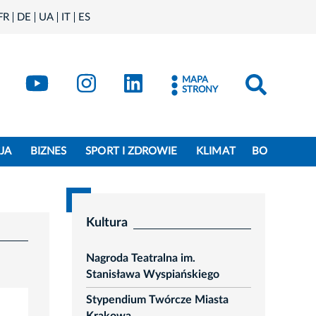
FR
DE
UA
IT
ES
book
Kraków - X
Kraków - YouTube
Kraków - Instagram
Kraków - LinkedIn
MAPA
STRONY
JA
BIZNES
SPORT I ZDROWIE
KLIMAT
BO
Kultura
Nagroda Teatralna im.
Stanisława Wyspiańskiego
Stypendium Twórcze Miasta