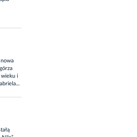
o nowa
górza
 wieku i
riela...
tałą