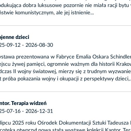
odukująca dobra luksusowe pozornie nie miała racji bytu
stwie komunistycznym, ale jej istnienie...
jenne dzieci
25-09-12 - 2026-08-30
stawa prezentowana w Fabryce Emalia Oskara Schindler
ejscu żywej pamięci, ogromnie ważnym dla historii Krak
dczas II wojny światowej, mierzy się z trudnym wyzwanie
t próba pokazania wojny i okupacji z perspektywy dzieci,..
ntor. Terapia widzeń
25-07-16 - 2026-12-31
lipcu 2025 roku Ośrodek Dokumentacji Sztuki Tadeusza 
coteka otworzył nową stałą wystawę kolekcji Kantor. Ter