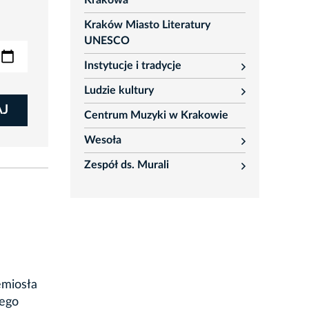
Krakowa
Kraków Miasto Literatury
UNESCO
Instytucje i tradycje
rozwiń
Ludzie kultury
rozwiń
AJ
Centrum Muzyki w Krakowie
Wesoła
rozwiń
Zespół ds. Murali
rozwiń
emiosła
iego