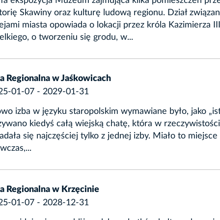
ała ekspozycja Muzeum zajmująca kilka pomieszczeń prz
torię Skawiny oraz kulturę ludową regionu. Dział związan
ejami miasta opowiada o lokacji przez króla Kazimierza II
lkiego, o tworzeniu się grodu, w...
ba Regionalna w Jaśkowicach
25-01-07 - 2029-01-31
wo izba w języku staropolskim wymawiane było, jako „ist
ywano kiedyś całą wiejską chatę, która w rzeczywistości
adała się najczęściej tylko z jednej izby. Miało to miejsce
czas,...
ba Regionalna w Krzęcinie
25-01-07 - 2028-12-31