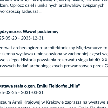
zeń. Oprócz dzieł i unikalnych archiwaliów związanych
wórczością Tadeusza...
ędzymurze. Wawel podziemny
25-05-23 - 2035-12-31
zerwat archeologiczno-architektoniczny Międzymurze t
dziemna wystawa umiejscowiona w zachodniej części wz
elskiego. Historia powstania rezerwatu sięga lat 40. XX
erwszych badań archeologicznych prowadzonych przez Gab
tawa stała o gen. Emilu Fieldorfie „Nilu”
25-03-25 - 2031-03-31
zeum Armii Krajowej w Krakowie zaprasza na wystawę s