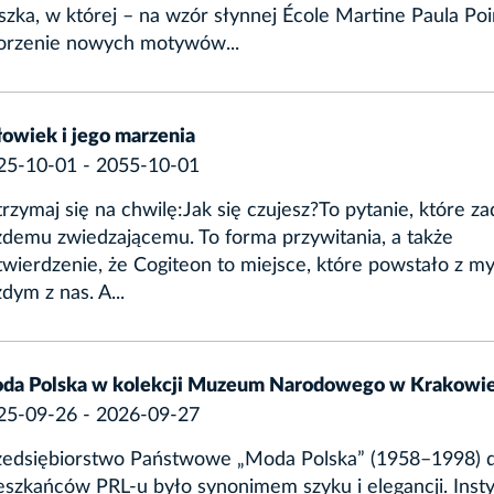
zka, w której – na wzór słynnej École Martine Paula Poi
orzenie nowych motywów...
łowiek i jego marzenia
25-10-01 - 2055-10-01
rzymaj się na chwilę:Jak się czujesz?To pytanie, które z
żdemu zwiedzającemu. To forma przywitania, a także
wierdzenie, że Cogiteon to miejsce, które powstało z my
dym z nas. A...
da Polska w kolekcji Muzeum Narodowego w Krakowi
25-09-26 - 2026-09-27
zedsiębiorstwo Państwowe „Moda Polska” (1958–1998) d
eszkańców PRL-u było synonimem szyku i elegancji. Insty