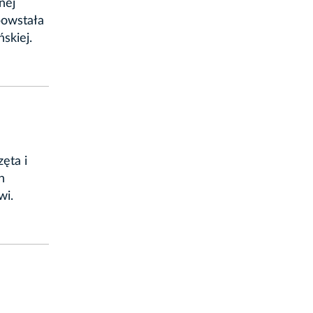
nej
powstała
skiej.
ęta i
h
wi.