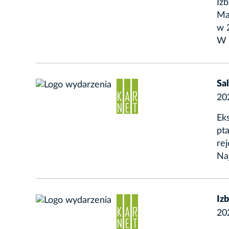
Izb
Ma
w 2
W d
Sa
20
Ek
pta
rej
Naj
Iz
20