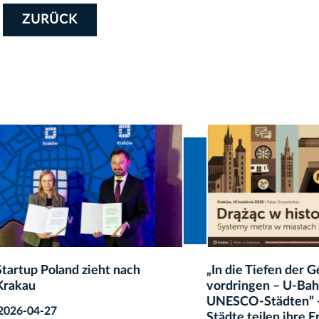
ZURÜCK
p Poland zieht nach
„In die Tiefen der Geschic
u
vordringen – U-Bahn-Sys
UNESCO-Städten” - Euro
4-27
Städte teilen ihre Erfahr