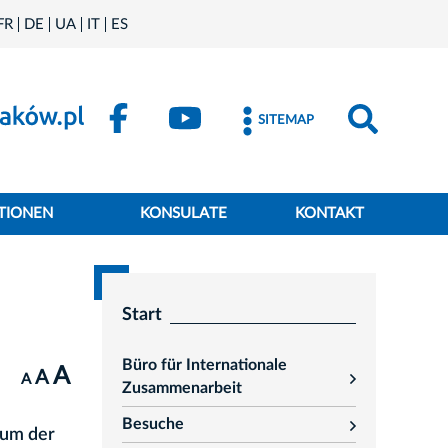
FR
DE
UA
IT
ES
SITEMAP
TIONEN
KONSULATE
KONTAKT
Start
Büro für Internationale
A
A
A
rozwiń
Zusammenarbeit
Besuche
aum der
rozwiń