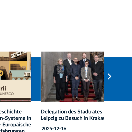
hte
Delegation des Stadtrates
Krakau 
teme in
Leipzig zu Besuch in Krakau
Reisezie
päische
2025-12-16
2026-03
ungen