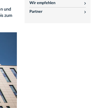
Wir empfehlen
rozwiń
en und
Partner
rozwiń
bis zum