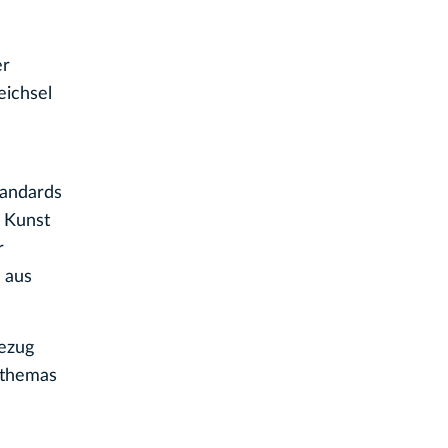
er
eichsel
tandards
 Kunst
r
 aus
Bezug
sthemas