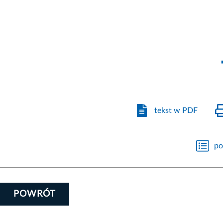
tekst w PDF
po
POWRÓT