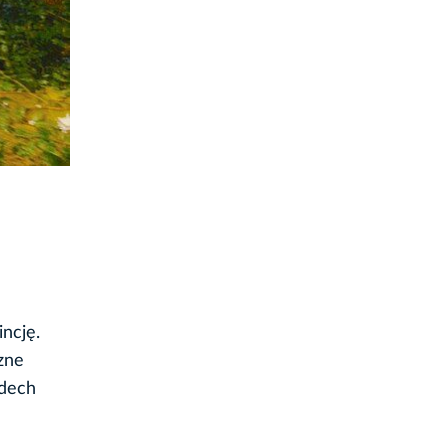
incję.
zne
 dech