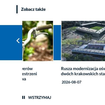
Zobacz także
Rusza modernizacja oświetlenia
Poideł
dwóch krakowskich stadionów
krakow
2026-08-07
2026-0
WSTRZYMAJ