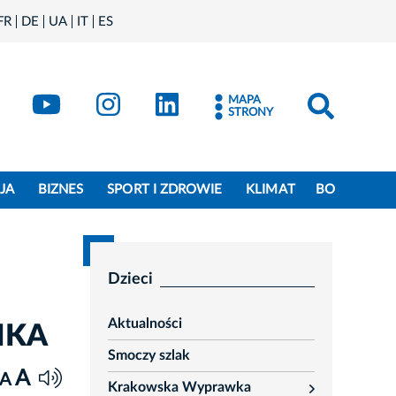
FR
DE
UA
IT
ES
book
Kraków - X
Kraków - YouTube
Kraków - Instagram
Kraków - LinkedIn
MAPA
STRONY
JA
BIZNES
SPORT I ZDROWIE
KLIMAT
BO
Dzieci
Aktualności
KIKA
Smoczy szlak
A
A
Krakowska Wyprawka