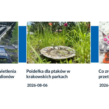
ka dla ptaków w
Co zrobić z niepotrzebnym
skich parkach
przeterminowanymi leka
8-06
2026-08-06