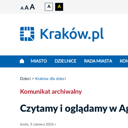
A
A
A
A
A
MIASTO
DZIELNICE
RADA MIASTA
KO
Dzieci
Kraków dla dzieci
Komunikat archiwalny
Czytamy i oglądamy w A
środa, 3 czerwca 2026 r.