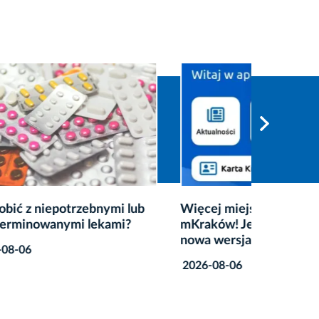
i lub
Więcej miejskich usług w
Strażni
mi?
mKraków! Jest już dostępna
kąpieli
nowa wersja aplikacji
2026-08
2026-08-06