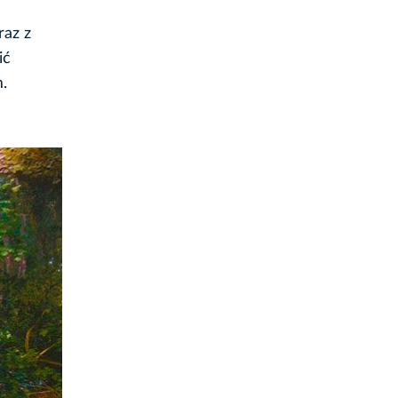
raz z
ić
.