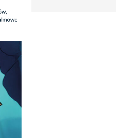
rozwiń
ów,
filmowe