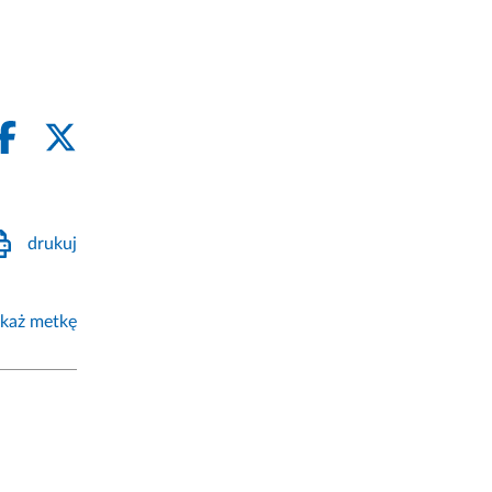
drukuj
każ metkę