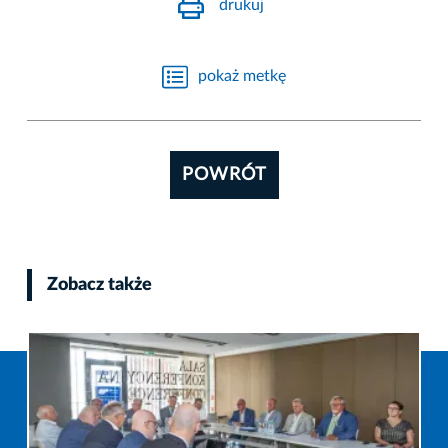
drukuj
pokaż metkę
POWRÓT
Zobacz także