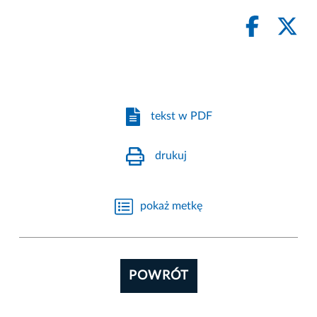
tekst w PDF
drukuj
pokaż metkę
POWRÓT