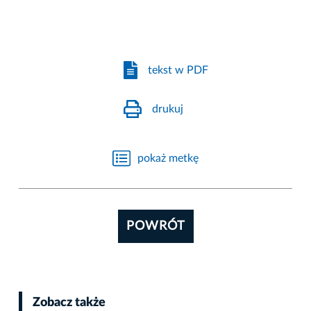
tekst w PDF
drukuj
pokaż metkę
POWRÓT
Zobacz także