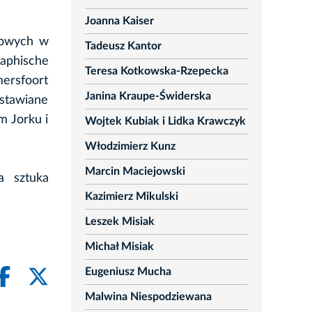
Joanna Kaiser
gowych w
Tadeusz Kantor
raphische
Teresa Kotkowska-Rzepecka
ersfoort
Janina Kraupe-Świderska
ystawiane
m Jorku i
Wojtek Kubiak i Lidka Krawczyk
Włodzimierz Kunz
Marcin Maciejowski
a sztuka
Kazimierz Mikulski
Leszek Misiak
Michał Misiak
Eugeniusz Mucha
Malwina Niespodziewana