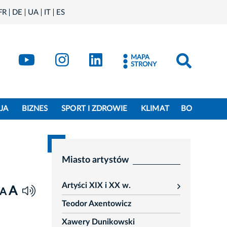
FR
DE
UA
IT
ES
book
Kraków - X
Kraków - YouTube
Kraków - Instagram
Kraków - LinkedIn
MAPA
STRONY
JA
BIZNES
SPORT I ZDROWIE
KLIMAT
BO
Miasto artystów
Artyści XIX i XX w.
A
rozwiń
A
Teodor Axentowicz
Xawery Dunikowski