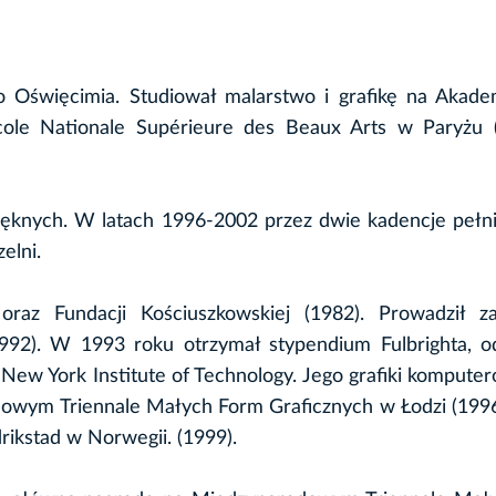
 Oświęcimia. Studiował malarstwo i grafikę na Akadem
ole Nationale Supérieure des Beaux Arts w Paryżu (
ięknych. W latach 1996-2002 przez dwie kadencje pełni
elni.
oraz Fundacji Kościuszkowskiej (1982). Prowadził za
992). W 1993 roku otrzymał stypendium Fulbrighta, od
New York Institute of Technology. Jego grafiki kompute
dowym Triennale Małych Form Graficznych w Łodzi (1996
ikstad w Norwegii. (1999).