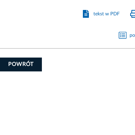
tekst w PDF
po
POWRÓT