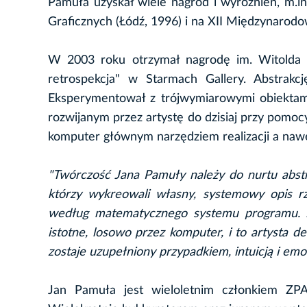
Pamuła uzyskał wiele nagród i wyróżnień, m.
Graficznych (Łódź, 1996) i na XII Międzynarodo
W 2003 roku otrzymał nagrodę im. Witolda 
retrospekcja" w Starmach Gallery. Abstrakc
Eksperymentował z trójwymiarowymi obiektami
rozwijanym przez artystę do dzisiaj przy pomoc
komputer głównym narzędziem realizacji a naw
"Twórczość Jana Pamuły należy do nurtu abstra
którzy wykreowali własny, systemowy opis rz
według matematycznego systemu programu. J
istotne, losowo przez komputer, i to artysta d
zostaje uzupełniony przypadkiem, intuicją i emoc
Jan Pamuła jest wieloletnim członkiem ZPA