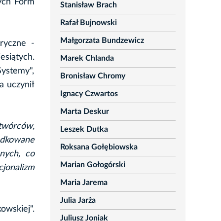
ych Form
Stanisław Brach
Rafał Bujnowski
Małgorzata Bundzewicz
ryczne -
siątych.
Marek Chlanda
Systemy",
Bronisław Chromy
a uczynił
Ignacy Czwartos
Marta Deskur
 twórców,
Leszek Dutka
ądkowane
Roksana Gołębiowska
nych, co
Marian Gołogórski
cjonalizm
Maria Jarema
Julia Jarża
wskiej".
Juliusz Joniak