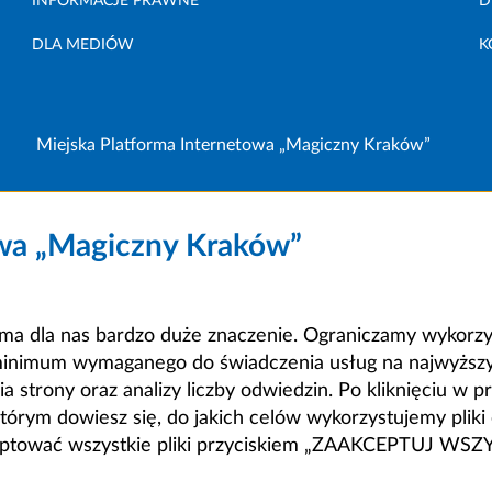
INFORMACJE PRAWNE
D
DLA MEDIÓW
K
Miejska Platforma Internetowa „Magiczny Kraków”
owa „Magiczny Kraków”
a dla nas bardzo duże znaczenie. Ograniczamy wykorzyst
minimum wymaganego do świadczenia usług na najwyższym
strony oraz analizy liczby odwiedzin. Po kliknięciu w pr
m dowiesz się, do jakich celów wykorzystujemy pliki c
ceptować wszystkie pliki przyciskiem „ZAAKCEPTUJ WS