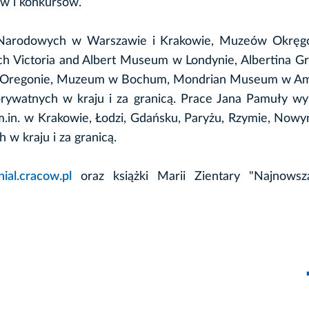
aw i konkursów.
w Narodowych w Warszawie i Krakowie, Muzeów Okrę
rach Victoria and Albert Museum w Londynie, Albertina G
w Oregonie, Muzeum w Bochum, Mondrian Museum w Am
 prywatnych w kraju i za granicą. Prace Jana Pamuły w
.in. w Krakowie, Łodzi, Gdańsku, Paryżu, Rzymie, Nowy
w kraju i za granicą.
ial.cracow.pl
oraz książki Marii Zientary "Najnowsz