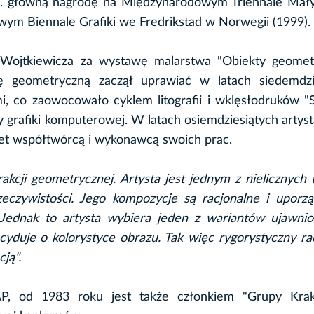
in. główną nagrodę na Międzynarodowym Triennale Mał
wym Biennale Grafiki we Fredrikstad w Norwegii (1999).
Wojtkiewicza za wystawę malarstwa "Obiekty geomet
ję geometryczną zaczął uprawiać w latach siedemdzie
, co zaowocowało cyklem litografii i wklęsłodruków "
y grafiki komputerowej. W latach osiemdziesiątych artyst
et współtwórcą i wykonawcą swoich prac.
kcji geometrycznej. Artysta jest jednym z nielicznych
eczywistości. Jego kompozycje są racjonalne i uporz
ednak to artysta wybiera jeden z wariantów ujawnio
ecyduje o kolorystyce obrazu. Tak więc rygorystyczny ra
ją".
P, od 1983 roku jest także członkiem "Grupy Krako