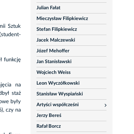
Julian Fałat
Mieczysław Filipkiewicz
ii Sztuk
Stefan Filipkiewicz
student-
Jacek Malczewski
Józef Mehoffer
ł funkcję
Jan Stanisławski
Wojciech Weiss
Leon Wyczółkowski
jęcia na
był staż
Stanisław Wyspiański
rowe były
Artyści współcześni
rozwiń
), czy na
Jerzy Bereś
Rafał Borcz