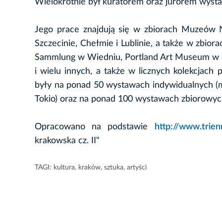
Wielokrotnie był kuratorem oraz jurorem wyst
Jego prace znajdują się w zbiorach Muzeó
Szczecinie, Chełmie i Lublinie, a także w zbio
Sammlung w Wiedniu, Portland Art Museum 
i wielu innych, a także w licznych kolekcjach
były na ponad 50 wystawach indywidualnych (m
Tokio) oraz na ponad 100 wystawach zbiorowych 
Opracowano na podstawie
http://www.trienn
krakowska cz. II"
TAGI:
kultura
,
kraków
,
sztuka
,
artyści