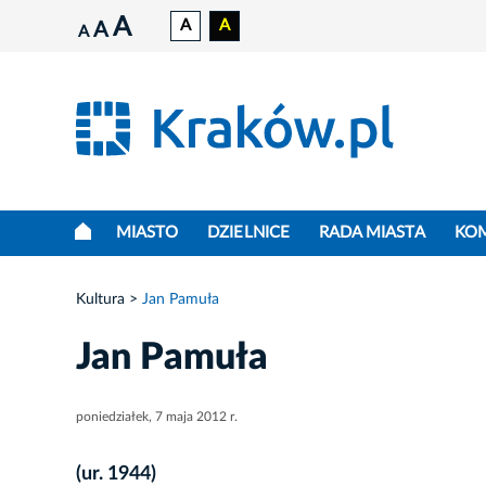
A
A
A
A
A
MIASTO
DZIELNICE
RADA MIASTA
KO
Kultura
Jan Pamuła
Jan Pamuła
poniedziałek, 7 maja 2012 r.
(ur. 1944)