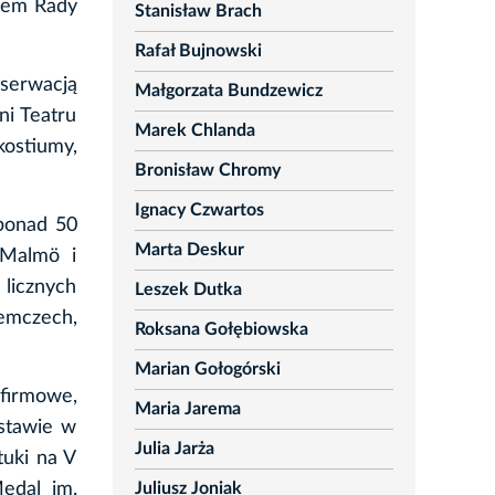
kiem Rady
Stanisław Brach
Rafał Bujnowski
serwacją
Małgorzata Bundzewicz
ni Teatru
Marek Chlanda
kostiumy,
Bronisław Chromy
Ignacy Czwartos
ponad 50
Marta Deskur
 Malmö i
 licznych
Leszek Dutka
iemczech,
Roksana Gołębiowska
Marian Gołogórski
 firmowe,
Maria Jarema
stawie w
Julia Jarża
tuki na V
Juliusz Joniak
edal im.