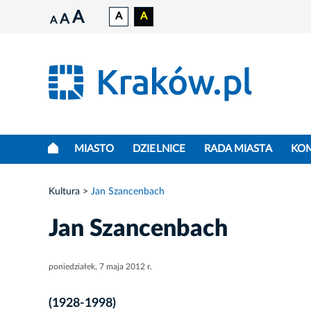
A
A
A
A
A
MIASTO
DZIELNICE
RADA MIASTA
KO
Kultura
Jan Szancenbach
Jan Szancenbach
poniedziałek, 7 maja 2012 r.
(1928-1998)