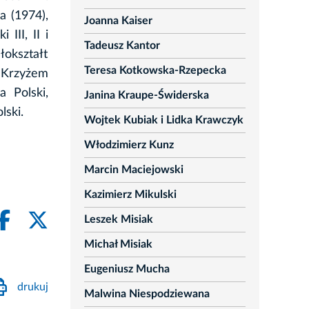
 (1974),
Joanna Kaiser
III, II i
Tadeusz Kantor
łokształt
Teresa Kotkowska-Rzepecka
 Krzyżem
 Polski,
Janina Kraupe-Świderska
ski.
Wojtek Kubiak i Lidka Krawczyk
Włodzimierz Kunz
Marcin Maciejowski
Kazimierz Mikulski
Leszek Misiak
Michał Misiak
Eugeniusz Mucha
drukuj
Malwina Niespodziewana