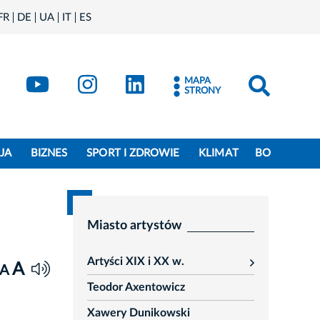
FR
DE
UA
IT
ES
book
Kraków - X
Kraków - YouTube
Kraków - Instagram
Kraków - LinkedIn
MAPA
STRONY
JA
BIZNES
SPORT I ZDROWIE
KLIMAT
BO
Miasto artystów
Artyści XIX i XX w.
A
rozwiń
A
Teodor Axentowicz
Xawery Dunikowski