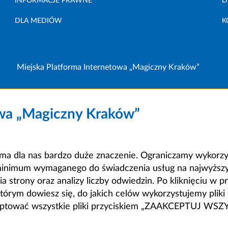
INFORMACJE PRAWNE
D
DLA MEDIÓW
K
Miejska Platforma Internetowa „Magiczny Kraków”
owa „Magiczny Kraków”
a dla nas bardzo duże znaczenie. Ograniczamy wykorzyst
minimum wymaganego do świadczenia usług na najwyższym
strony oraz analizy liczby odwiedzin. Po kliknięciu w pr
m dowiesz się, do jakich celów wykorzystujemy pliki c
ceptować wszystkie pliki przyciskiem „ZAAKCEPTUJ WS