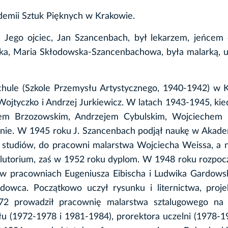
ademii Sztuk Pięknych w Krakowie.
. Jego ojciec, Jan Szancenbach, był lekarzem, jeńcem
ka, Maria Skłodowska-Szancenbachowa, była malarką, u
ule (Szkole Przemysłu Artystycznego, 1940-1942) w K
Wojtyczko i Andrzej Jurkiewicz. W latach 1943-1945, kie
szem Brzozowskim, Andrzejem Cybulskim, Wojciechem
elnie. W 1945 roku J. Szancenbach podjął naukę w Akade
k studiów, do pracowni malarstwa Wojciecha Weissa, a 
olutorium, zaś w 1952 roku dyplom. W 1948 roku rozpoc
t w pracowniach Eugeniusza Eibischa i Ludwika Gardows
dowca. Początkowo uczył rysunku i liternictwa, proje
972 prowadził pracownię malarstwa sztalugowego na 
łu (1972-1978 i 1981-1984), prorektora uczelni (1978-1