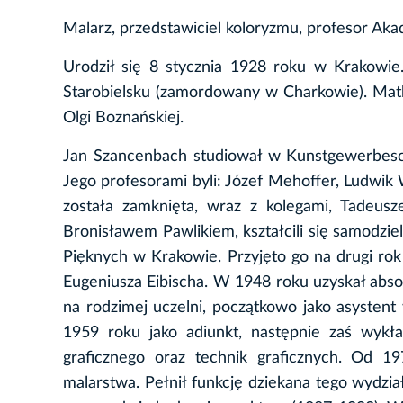
Malarz, przedstawiciel koloryzmu, profesor Ak
Urodził się 8 stycznia 1928 roku w Krakowie
Starobielsku (zamordowany w Charkowie). Mat
Olgi Boznańskiej.
Jan Szancenbach studiował w Kunstgewerbesch
Jego profesorami byli: Józef Mehoffer, Ludwik 
została zamknięta, wraz z kolegami, Tadeu
Bronisławem Pawlikiem, kształcili się samodzi
Pięknych w Krakowie. Przyjęto go na drugi ro
Eugeniusza Eibischa. W 1948 roku uzyskał abs
na rodzimej uczelni, początkowo jako asysten
1959 roku jako adiunkt, następnie zaś wykła
graficznego oraz technik graficznych. Od 1
malarstwa. Pełnił funkcję dziekana tego wydzia