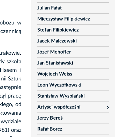
Julian Fałat
Mieczysław Filipkiewicz
 obozu w
Stefan Filipkiewicz
czennicą
Jacek Malczewski
Józef Mehoffer
rakowie.
dy szkoła
Jan Stanisławski
 Hasem i
Wojciech Weiss
mii Sztuk
Leon Wyczółkowski
następnie
zął pracę
Stanisław Wyspiański
kiego, od
Artyści współcześni
rozwiń
ktowania
Jerzy Bereś
wydziale
Rafał Borcz
981) oraz