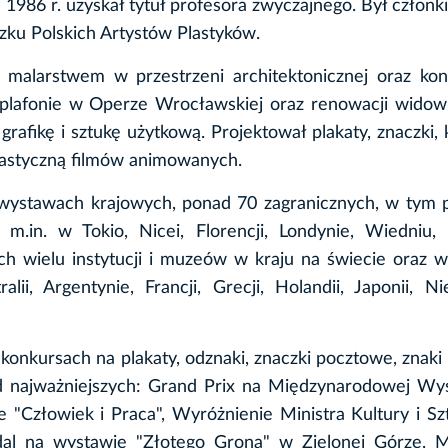
 1986 r. uzyskał tytuł profesora zwyczajnego. Był człon
ku Polskich Artystów Plastyków.
malarstwem w przestrzeni architektonicznej oraz kon
 plafonie w Operze Wrocławskiej oraz renowacji widow
rafikę i sztukę użytkową. Projektował plakaty, znaczki, 
plastyczną filmów animowanych.
wystawach krajowych, ponad 70 zagranicznych, w tym 
m.in. w Tokio, Nicei, Florencji, Londynie, Wiedniu,
ch wielu instytucji i muzeów w kraju na świecie oraz w
lii, Argentynie, Francji, Grecji, Holandii, Japonii, N
 konkursach na plakaty, odznaki, znaczki pocztowe, znaki
d najważniejszych: Grand Prix na Międzynarodowej Wy
"Człowiek i Praca", Wyróżnienie Ministra Kultury i Sz
dal na wystawie "Złotego Grona" w Zielonej Górze, M