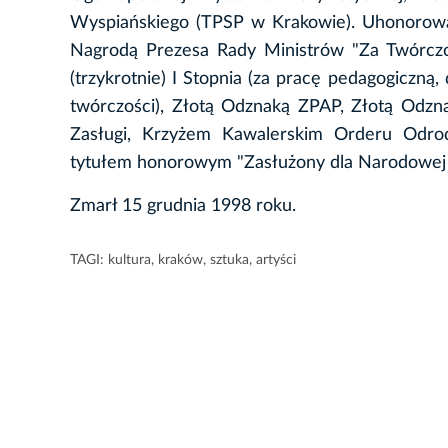
Wyspiańskiego (TPSP w Krakowie). Uhonorowan
Nagrodą Prezesa Rady Ministrów "Za Twórczość 
(trzykrotnie) I Stopnia (za pracę pedagogiczną
twórczości), Złotą Odznaką ZPAP, Złotą Odzn
Zasługi, Krzyżem Kawalerskim Orderu Odrod
tytułem honorowym "Zasłużony dla Narodowej 
Zmarł 15 grudnia 1998 roku.
TAGI:
kultura
,
kraków
,
sztuka
,
artyści