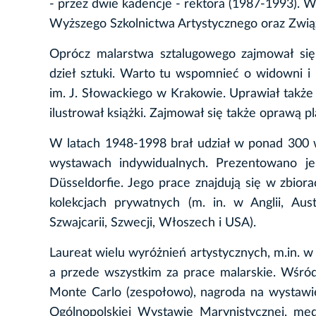
- przez dwie kadencje - rektora (1987-1993). W
Wyższego Szkolnictwa Artystycznego oraz Związ
Oprócz malarstwa sztalugowego zajmował się 
dzieł sztuki. Warto tu wspomnieć o widowni i
im. J. Słowackiego w Krakowie. Uprawiał także g
ilustrował książki. Zajmował się także oprawą 
W latach 1948-1998 brał udział w ponad 300 
wystawach indywidualnych. Prezentowano je 
Düsseldorfie. Jego prace znajdują się w zbiora
kolekcjach prywatnych (m. in. w Anglii, Austra
Szwajcarii, Szwecji, Włoszech i USA).
Laureat wielu wyróżnień artystycznych, m.in. w
a przede wszystkim za prace malarskie. Wśró
Monte Carlo (zespołowo), nagroda na wystawie 
Ogólnopolskiej Wystawie Marynistycznej, me