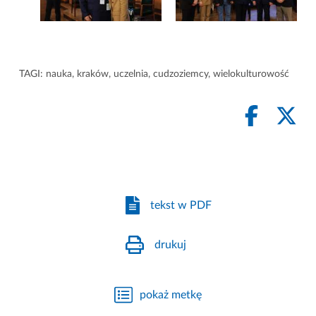
TAGI:
nauka
,
kraków
,
uczelnia
,
cudzoziemcy
,
wielokulturowość
tekst w PDF
drukuj
pokaż metkę