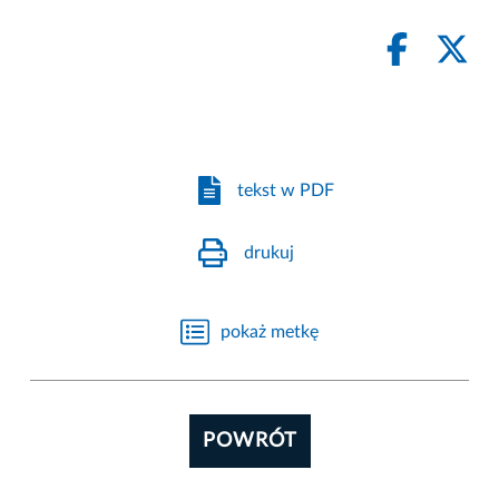
tekst w PDF
drukuj
pokaż metkę
POWRÓT