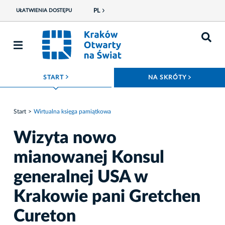
PL
UŁATWIENIA DOSTĘPU
ROZWIŃ MENU
ROZWIŃ
START
NA SKRÓTY
Start
Wirtualna księga pamiątkowa
Wizyta nowo
mianowanej Konsul
generalnej USA w
Krakowie pani Gretchen
Cureton