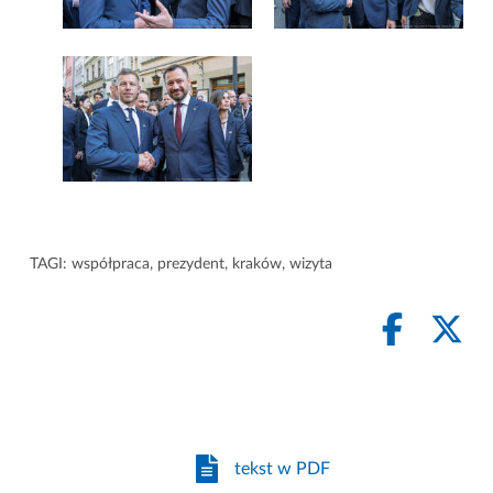
TAGI:
współpraca
,
prezydent
,
kraków
,
wizyta
tekst w PDF