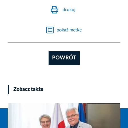
drukuj
pokaż metkę
POWRÓT
Zobacz także