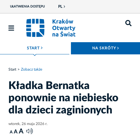
PL
UŁATWIENIA DOSTĘPU
ROZWIŃ MENU
ROZWIŃ
START
NA SKRÓTY
Start
Zobacz także
Kładka Bernatka
ponownie na niebiesko
dla dzieci zaginionych
wtorek, 26 maja 2026 r.
A
A
A