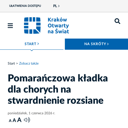
PL
UŁATWIENIA DOSTĘPU
ROZWIŃ MENU
ROZWIŃ
START
NA SKRÓTY
Start
Zobacz także
Pomarańczowa kładka
dla chorych na
stwardnienie rozsiane
poniedziałek, 1 czerwca 2026 r.
A
A
A