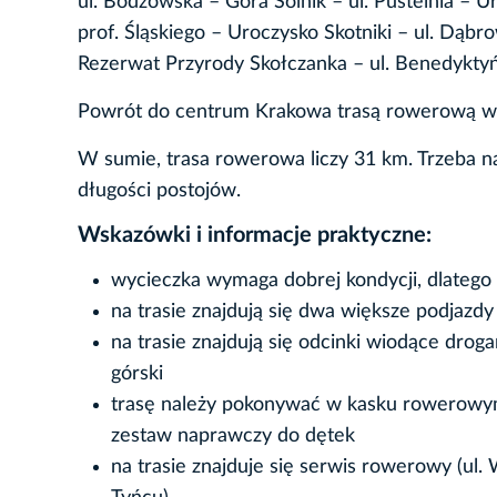
ul. Bodzowska – Góra Solnik – ul. Pustelnia – Uro
prof. Śląskiego – Uroczysko Skotniki – ul. Dąbro
Rezerwat Przyrody Skołczanka – ul. Benedyktyń
Powrót do centrum Krakowa trasą rowerową wzd
W sumie, trasa rowerowa liczy 31 km. Trzeba na 
długości postojów.
Wskazówki i informacje praktyczne:
wycieczka wymaga dobrej kondycji, dlatego
na trasie znajdują się dwa większe podjazdy
na trasie znajdują się odcinki wiodące dro
górski
trasę należy pokonywać w kasku rowerowym
zestaw naprawczy do dętek
na trasie znajduje się serwis rowerowy (ul