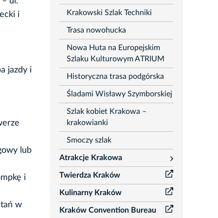
– ul.
Krakowski Szlak Techniki
ecki i
Trasa nowohucka
Nowa Huta na Europejskim
Szlaku Kulturowym ATRIUM
a jazdy i
Historyczna trasa podgórska
Śladami Wisławy Szymborskiej
Szlak kobiet Krakowa –
krakowianki
werze
Smoczy szlak
gowy lub
Atrakcje Krakowa
rozwiń
Twierdza Kraków
ompkę i
Kulinarny Kraków
stań w
Kraków Convention Bureau