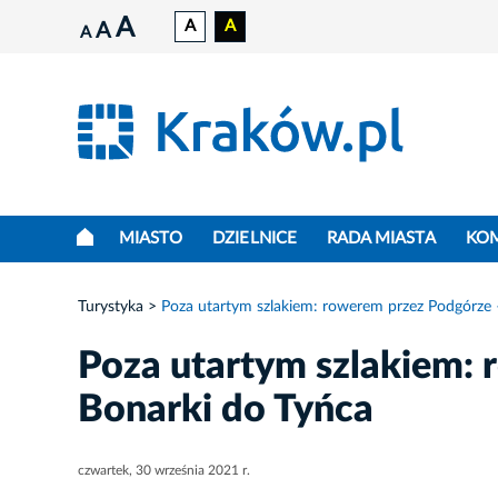
A
A
A
A
A
MIASTO
DZIELNICE
RADA MIASTA
KO
Turystyka
Poza utartym szlakiem: rowerem przez Podgórze 
Poza utartym szlakiem:
Bonarki do Tyńca
czwartek, 30 września 2021 r.