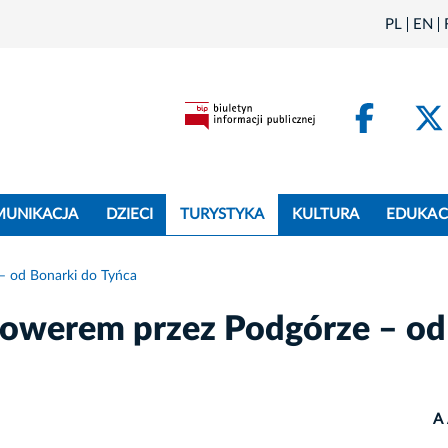
PL
EN
Face
MUNIKACJA
DZIECI
TURYSTYKA
KULTURA
EDUKAC
– od Bonarki do Tyńca
 rowerem przez Podgórze – od
A