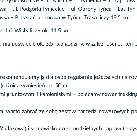
czysko Kostrze – ul. Falista – ul. Tyniecka – ul. Dąbrowa 
wa – ul. Podgórki Tynieckie – ul. Obrony Tyńca – Las Tyni
ska – Przystań promowa w Tyńcu. Trasa liczy 19,5 km.
łuż Wisły liczy ok. 11,5 km.
nią poświęcić ok. 3,5–5,5 godziny, w zależności od temp
 rekomendujemy ją dla osób regularnie jeżdżących na ro
 (różnica wzniesień ok. 50 m)
gami gruntowymi i kamienistymi – polecamy rower trekkin
, warto zabrać ze sobą zestaw narzędzi rowerowych p
. Widłakowa) i stanowisko do samodzielnych napraw (przy