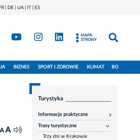
FR
DE
UA
IT
ES
book
Kraków - X
Kraków - YouTube
Kraków - Instagram
Kraków - LinkedIn
MAPA
STRONY
JA
BIZNES
SPORT I ZDROWIE
KLIMAT
BO
Turystyka
Informacje praktyczne
rozwiń
Trasy turystyczne
rozwiń
A
A
Trzy dni w Krakowie