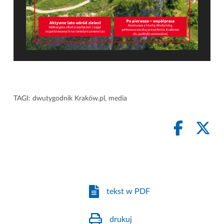
TAGI:
dwutygodnik Kraków.pl
,
media
tekst w PDF
drukuj