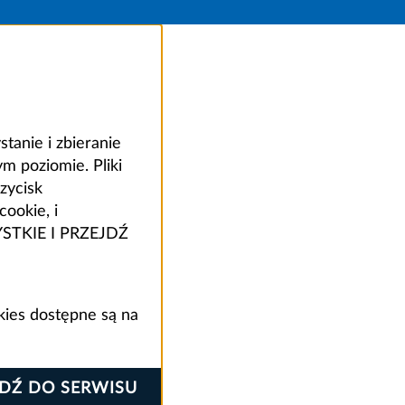
anie i zbieranie
 poziomie. Pliki
zycisk
ookie, i
ZYSTKIE I PRZEJDŹ
kies dostępne są na
JDŹ DO SERWISU