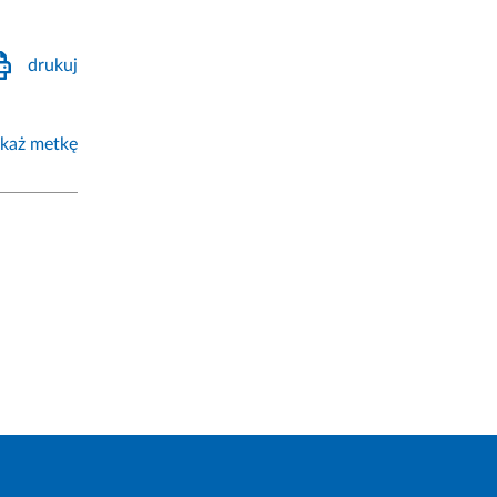
drukuj
każ metkę