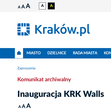
A
A
A
A
A
MIASTO
DZIELNICE
RADA MIASTA
KO
Zaproszenia
Komunikat archiwalny
Inauguracja KRK Walls
A
A
A