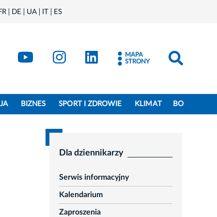
FR
DE
UA
IT
ES
book
Kraków - X
Kraków - YouTube
Kraków - Instagram
Kraków - LinkedIn
MAPA
STRONY
JA
BIZNES
SPORT I ZDROWIE
KLIMAT
BO
Dla dziennikarzy
Serwis informacyjny
Kalendarium
Zaproszenia