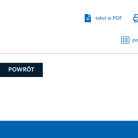
tekst w PDF
po
POWRÓT