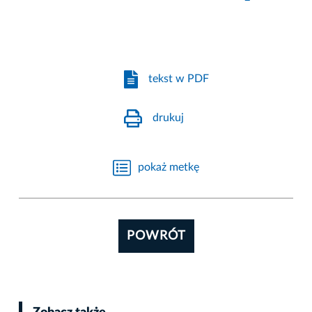
tekst w PDF
drukuj
pokaż metkę
POWRÓT