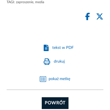
TAGI:
zaproszenie
,
media
tekst w PDF
drukuj
pokaż metkę
POWRÓT