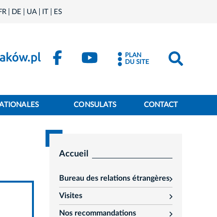
FR
DE
UA
IT
ES
PLAN
DU SITE
ATIONALES
CONSULATS
CONTACT
Accueil
Bureau des relations étrangères
rozwiń
Visites
rozwiń
Nos recommandations