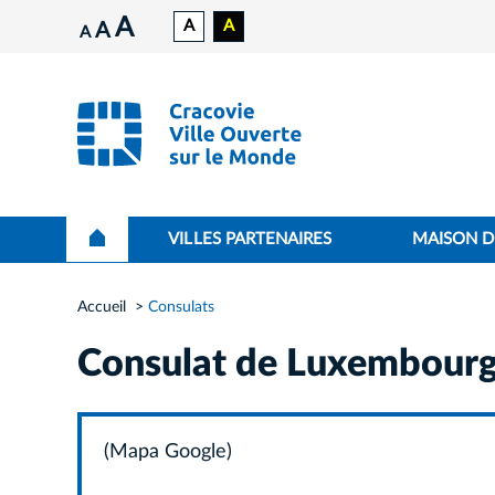
A
A
A
A
A
VILLES PARTENAIRES
MAISON D
Accueil
Consulats
Consulat de Luxembour
(Mapa Google)